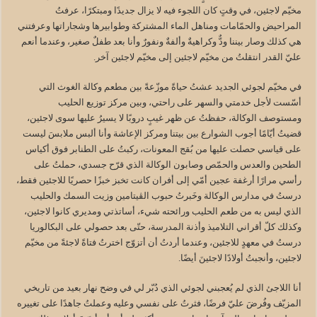
مخيّم لاجئين، في وقتٍ كان اللجوء فيه لا يزال جديدًا ومبتكرًا، عرفتُ
المراحيض والحمّامات ومناهل الماء المشتركة وطوابيرها وشجاراتها وعرفتني
هي كذلك وصار بيننا ودٌّ وكراهيةٌ وألفةٌ ونفورٌ وأنا بعد طفلٌ صغير، وعندما أنعم
عليّ القدر انتقلتُ من مخيّم لاجئين إلى مخيّم لاجئين آخر.
في مخيّم لجوئي الجديد عشتُ حياةً موزّعةً بين مطعم وكالة الغوث التي
أسّست لأجل خدمتي والسهر على راحتي، وبين مركز توزيع الحليب
ومستوصف الوكالة، حفظتُ عن ظهر غيبٍ دروبًا لا يسيرُ عليها سوى لاجئين،
قضيتُ أيّامًا أجوب الشوارع بين بيتنا ومركز الإعاشة وأنا ألبس ملابسَ ليست
على قياسي حصلت عليها من بُقج المعونات، ركبتُ على الطنابر فوق أكياس
الطحين والعدس والحمّص وصابون الوكالة الذي قرّح جسدي، حملتُ على
رأسي مرارًا أرغفة عجين أمّي إلى أفران كانت تخبز خبزًا حصريًا للاجئين فقط،
درستُ في مدارس الوكالة وخَبرتُ حبوب الڤيتامين وزيت السمك والحليب
الذي ليس به من طعم الحليب ورائحته شيء، أساتذتي ومديري كانوا لاجئين،
وكذلك كلّ أقراني التلاميذ وأذنة المدرسة، حتّى بعد حصولي على البكالوريا
درستُ في معهدٍ للاجئين، وعندما أردتُ أن أتزوّج اخترتُ فتاةً لاجئةً من مخيّم
لاجئين، وأنجبتُ أولادًا لاجئينَ أيضًا.
أنا اللاجئ الذي لم يُعجبني لجوئي الذي دُبّر لي في وضح نهار بعيد من تاريخي
المزيّف وفُرضَ عليّ فرضًا، فثرتُ على نفسي وعليه وعملتُ جاهدًا على تغييره