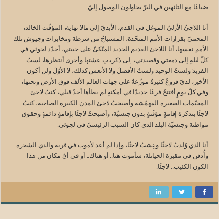
ضياعًا مع التائهين في البرّ يحاولون الوصول إليّ.
أنا اللاجئُ الأزليّ الموغل في القدم، الأبديّ إلى مالا نهاية، المؤقّت الخالد،
المحميّ بقرارات الأمم المتحّدة، المستباحُ من شرطة ومخابرات وجيوش تلك
الأمم نفسها، أنا اللاجئ القديم الجديد المتّكئّ على خيبتي، أجدّد لجوئي في
كلّ ليلةٍ إلى دمعتي وقصيدتي، إلى ذكرياتٍ عشتها وأخرى أنتظرها، لستُ
الفريدَ ولستُ الوحيد ولستُ الأفضلَ ولا الأتعس كذلك، لا الأوّلَ ولن أكون
الأخير، لديّ فروعٌ كثيرةٌ موزّعةٌ على جهات العالم الألف فوق الأرض وتحتها،
وفي كلّ يومٍ أفتتحُ فرعًا جديدًا في أمكنةٍ لم يطأها أحدٌ قبلي، كنتُ لاجئ
المخيّمات الصغيرة المهمّشة وأصبحتُ لاجئ المدن الكبيرة الصاخبة، كنتُ
لاجئًا بتذكرة إقامةٍ مؤقّتةٍ بدون جنسيّة، وأصبحتُ لاجئًا بإقامةٍ دائمةٍ وحقوق
مواطنة وجنسيّة البلد الذي كان السبب الرئيسيّ في لجوئي.
أنا الذي وُلدتُ لاجئًا وعِشتُ لاجئًا، وإذا لم أعد لأموت في قرية والدي الشجرة
وأُدفن في مقبرة الحياتلة، سأموت هنا.. أو هناك.. أو في أيّ مكان من هذا
الكون الكئيب.. لاجئًا.