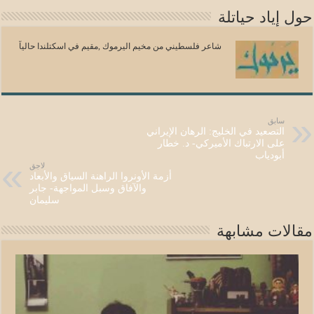
حول إياد حياتلة
شاعر فلسطيني من مخيم اليرموك ,مقيم في اسكتلندا حالياً
سابق
التصعيد في الخليج: الرهان الإيراني
على الارتباك الأميركي- د. خطار
أبودياب
لاجق
أزمة الأونروا الراهنة السياق والأبعاد
والآفاق وسبل المواجهة- جابر
سليمان
مقالات مشابهة