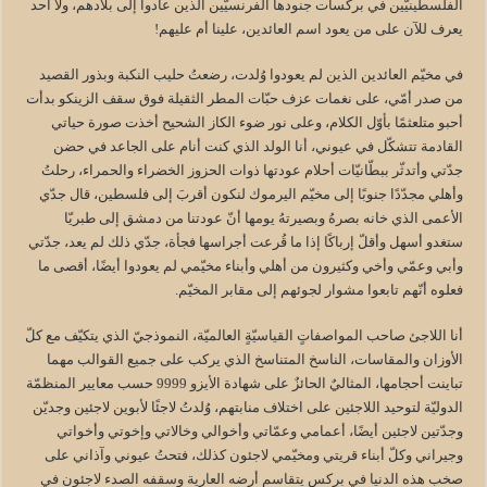
الفلسطينيّين في بركسات جنودها الفرنسيّين الذين عادوا إلى بلادهم، ولا أحد
يعرف للآن على من يعود اسم العائدين، علينا أم عليهم!
في مخيّم العائدين الذين لم يعودوا وُلدت، رضعتُ حليب النكبة وبذور القصيد
من صدر أمّي، على نغمات عزف حبّات المطر الثقيلة فوق سقف الزينكو بدأت
أحبو متلعثمًا بأوّل الكلام، وعلى نور ضوء الكاز الشحيح أخذت صورة حياتي
القادمة تتشكّل في عيوني، أنا الولد الذي كنت أنام على الجاعد في حضن
جدّتي وأتدثّر ببطّانيّات أحلام عودتها ذوات الحزوز الخضراء والحمراء، رحلتُ
وأهلي مجدّدًا جنوبًا إلى مخيّم اليرموك لنكون أقربَ إلى فلسطين، قال جدّي
الأعمى الذي خانه بصرهُ وبصيرتهُ يومها أنّ عودتنا من دمشق إلى طبريّا
ستغدو أسهل وأقلّ إرباكًا إذا ما قُرعت أجراسها فجأة، جدّي ذلك لم يعد، جدّتي
وأبي وعمّي وأخي وكثيرون من أهلي وأبناء مخيّمي لم يعودوا أيضًا، أقصى ما
فعلوه أنّهم تابعوا مشوار لجوئهم إلى مقابر المخيّم.
أنا اللاجئ صاحب المواصفاتٍ القياسيّةٍ العالميّة، النموذجيّ الذي يتكيّف مع كلّ
الأوزان والمقاسات، الناسخ المتناسخ الذي يركب على جميع القوالب مهما
تباينت أحجامها، المثاليٌ الحائزٌ على شهادة الأيزو 9999 حسب معايير المنظمّة
الدوليّة لتوحيد اللاجئين على اختلاف منابتهم، وُلدتُ لاجئًا لأبوين لاجئين وجديّن
وجدّتين لاجئين أيضًا، أعمامي وعمّاتي وأخوالي وخالاتي وإخوتي وأخواتي
وجيراني وكلّ أبناء قريتي ومخيّمي لاجئون كذلك، فتحتُ عيوني وآذاني على
صخب هذه الدنيا في بركسٍ يتقاسم أرضه العارية وسقفه الصدء لاجئون في