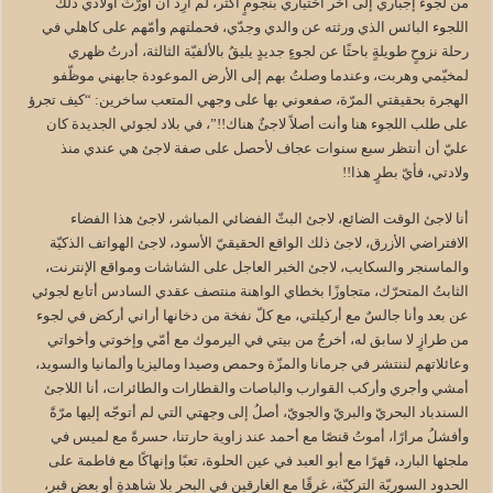
من لجوء إجباري إلى آخر اختياري بنجومٍ أكثر، لم أرِد أن أورّثَ أولادي ذلك
اللجوء البائس الذي ورثته عن والدي وجدّي، فحملتهم وأمّهم على كاهلي في
رحلة نزوحٍ طويلةٍ باحثًا عن لجوءٍ جديدٍ يليقُ بالألفيّة الثالثة، أدرتُ ظهري
لمخيّمي وهربت، وعندما وصلتُ بهم إلى الأرض الموعودة جابهني موظّفو
الهجرة بحقيقتي المرّة، صفعوني بها على وجهي المتعب ساخرين: “كيف تجرؤ
على طلب اللجوء هنا وأنت أصلاً لاجئٌ هناك!!”، في بلاد لجوئي الجديدة كان
عليّ أن أنتظر سبع سنوات عجاف لأحصل على صفة لاجئ هي عندي منذ
ولادتي، فأيّ بطرٍ هذا!!
أنا لاجئ الوقت الضائع، لاجئ البثّ الفضائي المباشر، لاجئ هذا الفضاء
الافتراضي الأزرق، لاجئ ذلك الواقع الحقيقيّ الأسود، لاجئ الهواتف الذكيّة
والماسنجر والسكايب، لاجئ الخبر العاجل على الشاشات ومواقع الإنترنت،
الثابتُ المتحرّك، متجاوزًا بخطاي الواهنة منتصف عقدي السادس أتابع لجوئي
عن بعد وأنا جالسٌ مع أركيلتي، مع كلّ نفخة من دخانها أراني أركض في لجوء
من طرازٍ لا سابق له، أخرجُ من بيتي في اليرموك مع أمّي وإخوتي وأخواتي
وعائلاتهم لننتشر في جرمانا والمزّة وحمص وصيدا وماليزيا وألمانيا والسويد،
أمشي وأجري وأركب القوارب والباصات والقطارات والطائرات، أنا اللاجئ
السندباد البحريّ والبريّ والجويّ، أصلُ إلى وجهتي التي لم أتوجّه إليها مرّةً
وأفشلُ مرارًا، أموتُ قنصًا مع أحمد عند زاوية حارتنا، حسرةً مع لميس في
ملجئها البارد، قهرًا مع أبو العبد في عين الحلوة، تعبًا وإنهاكًا مع فاطمة على
الحدود السوريّة التركيّة، غرقًا مع الغارقين في البحر بلا شاهدةٍ أو بعض قبر،