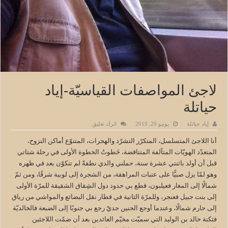
لاجئ المواصفات القياسيّة-إياد
حياتلة
إياد حياتلة
يونيو 20, 2019
اترك تعليق
أنا اللاجئ المتسلسل، المتكرّر التشرّد والهجرات، المتنوّع أماكن النزوح،
المتعدّد الهويّات المتآلفة المتناقضة، خَطوتُ الخطوة الأولى في رحلة شتاتي
قبل أن أولد باثنتي عشرة سنة، حملني والدي نطفةً لم تتكوّن بعد في ظهره
وهو لمّا يزل صبيًّا على عتبات المراهقة، من الشجرة إلى لوبية شرقًا، ومن ثمّ
شمالًا إلى المغار فعيلبون، قطع بي حدود دول الشِقاق الشقيقة للمرّة الأولى
إلى بنت جبيل فعنجر، وللمرّة الثانية في قطار نقل البضائع والمواشي من رياق
إلى حارم شمالًا، وعندما أوجع الحنين جديّ رجع بي جنوبًا إلى الضبعة فالخالديّة
فثكنة خالد بن الوليد التي سميّت مخيّم العائدين بعد أن ضمّت اللاجئين