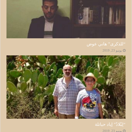
“للذكرى” هاني عوض
يونيو 23, 2019
“لِبْلادْ” إياد حياتلة
يونيو 23, 2019