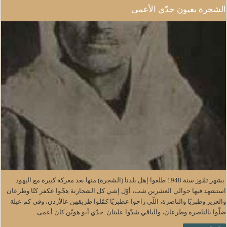
الشجرة بعيون جدّي الأعمى
بشهر تمّوز سنة 1948 طلعوا إهل بلدنا (الشجرة) منها بعد معركة كبيرة مع اليهود
استشهد فيها حوالي العشرين شب، أوّل إشي كل الشجارنة هجّوا عكفر كنّا وطرعان
والعزير وطبريّا والناصرة، اللّي راحوا عطبريّا كمّلوا طريقهن عالأردن، وفي كم عيلة
ضلّوا بالناصرة وطرعان، والباقي شدّوا علبنان. جدّي أبو هويّن كان أعمى …