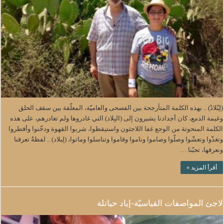
(لِبْلادْ) .. بهذه الكلمة المتأرجحة بين الفصحى والعاميّة، المعلّقة بين سقف الحلق
وغيمة الدمع، كان أجدادنا يشيرون إلى (البِلاد) التي غادروها ولم تغادرهم، على هذه
الكلمة المنحوتة من الوجع غفا اللاجئون واستيقظوا، شربوا القهوة ودخّنوا وأفطروا
وتغذّوا وتعشّوا وصلّوا وصاموا وناموا وقاموا وتناسلوا وماتوا، (لِبلاد) .. لفظةٌ تعرفنا
ونعرفها، تحبّنا …
أقرأ المزيد »
لاجئ المواصفات القياسيّة-إياد حياتلة