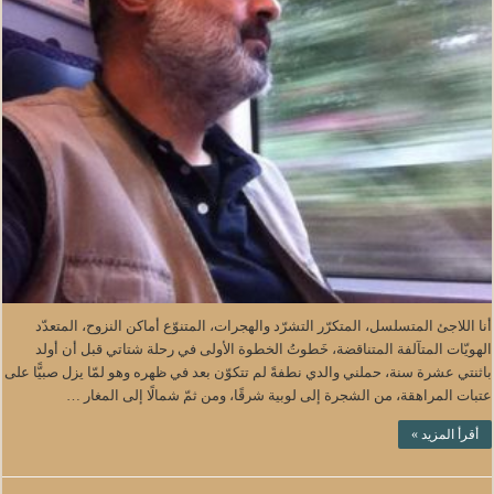
أنا اللاجئ المتسلسل، المتكرّر التشرّد والهجرات، المتنوّع أماكن النزوح، المتعدّد
الهويّات المتآلفة المتناقضة، خَطوتُ الخطوة الأولى في رحلة شتاتي قبل أن أولد
باثنتي عشرة سنة، حملني والدي نطفةً لم تتكوّن بعد في ظهره وهو لمّا يزل صبيًّا على
عتبات المراهقة، من الشجرة إلى لوبية شرقًا، ومن ثمّ شمالًا إلى المغار …
أقرأ المزيد »