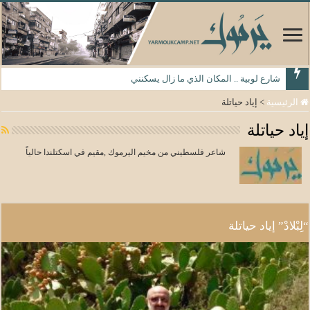
شارع لوبية .. المكان الذي ما زال يسكنني
الرئيسية
>
إياد حياتلة
إياد حياتلة
شاعر فلسطيني من مخيم اليرموك ,مقيم في اسكتلندا حالياً
“لِبْلادْ” إياد حياتلة