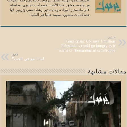
فلسطينية من مواليد مخيم اليرموك، كاتبة ومترجمة، تخرجت
من جامعة دمشق، كلية الآداب، قسم أدب انجليزي، وحاصلة
على ماجستير لغويات، وماجستير ارشاد نفسي وتربوي. لها
عدة كتابات منشورة. مقيمة حاليا في ألمانيا.
سابق
Gaza crisis: UN says 1 million
Palestinians could go hungry as it
warns of ‘humanitarian catastrophe’
لاجق
لماذا نقع في الحب؟
مقالات مشابهة