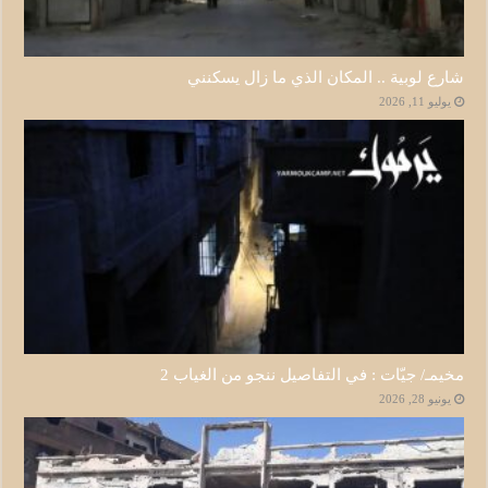
شارع لوبية .. المكان الذي ما زال يسكنني
يوليو 11, 2026
مخيمـ/ جيّات : في التفاصيل ننجو من الغياب 2
يونيو 28, 2026