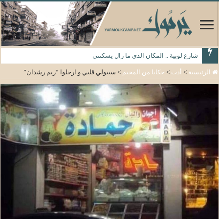
شارع لوبية .. المكان الذي ما زال يسكنني
الرئيسية
>
أدب
>
حكايا من المخيم
>
سيبولي قلبي و ارحلوا “ريم رشدان”