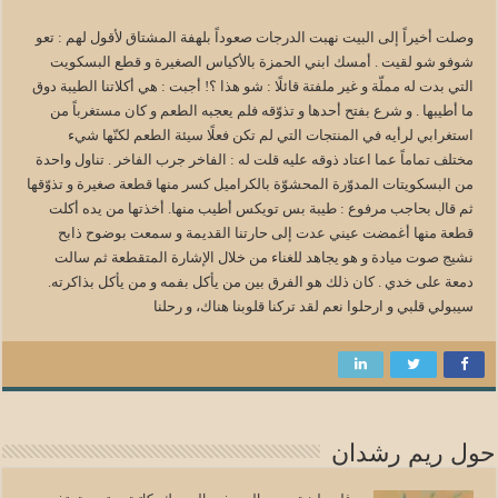
وصلت أخيراً إلى البيت نهبت الدرجات صعوداً بلهفة المشتاق لأقول لهم : تعو
شوفو شو لقيت . أمسك ابني الحمزة بالأكياس الصغيرة و قطع البسكويت
التي بدت له مملّة و غير ملفتة قائلًا : شو هذا ؟! أجبت : هي أكلاتنا الطيبة دوق
ما أطيبها . و شرع بفتح أحدها و تذوّقه فلم يعجبه الطعم و كان مستغرباً من
استغرابي لرأيه في المنتجات التي لم تكن فعلًا سيئة الطعم لكنّها شيء
مختلف تماماً عما اعتاد ذوقه عليه قلت له : الفاخر جرب الفاخر . تناول واحدة
من البسكويتات المدوّرة المحشوّة بالكراميل كسر منها قطعة صغيرة و تذوّقها
ثم قال بحاجب مرفوع : طيبة بس تويكس أطيب منها. ‎أخذتها من يده أكلت
قطعة منها أغمضت عيني عدت إلى حارتنا القديمة و سمعت بوضوح ذابح
نشيج صوت ميادة و هو يجاهد للغناء من خلال الإشارة المتقطعة ثم سالت
دمعة على خدي . كان ذلك هو الفرق بين من يأكل بفمه و من يأكل بذاكرته.
حول ريم رشدان