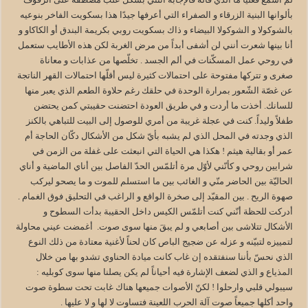
بألوانها البنية الزرقاء و الصفراء التي أعرفها جيدًا هذا بسكويت الفاخر بنوعيه
بالشوكولا و الشوكولا البيضاء و ذاك بسكويت روبي بكريمة البندق أو الكاكاو و
أنا بينها شعرت أنني لن أشفى أبداً من مرض الغربة لكن هذه الأطايب ستعمل
في روحي عمل المسكّنات في ألم الجسد . تخلّصها من عذابات و معاناة
صغرى و تتركها مفتوحة على احتمالات كثيرة ليس أقلّها احتمالات القهر الناتجة
عن غصّة الشّعور بمرارة الوحدة في حلقك رغم حلاوة الطعم الذي يعبر منها
للسانك. أخذت ما أردت و في طريق العودة احتضنت حقيبتي كمن يحتضن
طفلاً وليداً. كنت في عجلة غريبة من أمري للوصول إلى البيت للتباهي بالكنز
الذي وجدته في المحل الذي لم يشبه بأيّ شكل من الأشكال دكّان الحاجة أم
عمر أو بقالية هيثم ! هكذا هي الحياة التي انبعثت على غفلة من الزمن في
شرايين روحي و كأنّني لأوّل مرة أتلمّس الحدّ الفاصل بين أناي الماضية و أناي
الحاليّة بين الحاضر منّي و الغائب بين ما استسلم للموت و ما يصحو ليركب
صهوة الريح . بين المقيّد إلى صخرة الواقع و الراغب في التحليق فوق الغمام .
أدركت للحظة أنّني كنت أتلمّس الكيس داخل الحقيبة بدأت السطوح و
الأشكال تتلاشى بين أصابعي و لم يبقَ منها سوى صوت. ‎ أغمضت عيني محاولة
لتمييزه لتبيّنه و عزله عن ضجيج الباص كان لحناً لأغنية معتادة من ذلك النوع
الذي نحسّ بأننا سنفتقده إن غاب كانت ميادة الحناوي تشدو بها من خلال
المذياع و الذي لضعف الإشارة فيه أحياناً لم يكن يصلنا منها سوى كوبليه :
سيبولي قلبي وارحلوا ! ‎لكنّ الأصوات جميعها هناك غابت تحت سطوة صوت
واحد أكلها جميعاً صوت آلة الحرب اللعينة فتساوت لا لها و لا عليها .