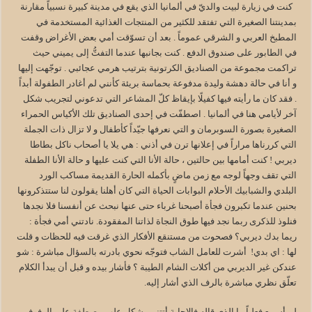
‎ كنت في زيارة لبيت والديّ في ألمانيا الذي يقع في مدينة كبيرة نسبياً مقارنة
بمدينتنا الصغيرة التي تفتقد للكثير من المنتجات الغذائية المستخدمة في
المطبخ العربي و الشرقي عموماً . بعد أن تسوّقت أمي بعض الأغراض وقفت
في الطابور على صندوق الدفع . كنت بجانبها عندما التفتُّ إلى يميني حيث
تراكمت مجموعة من الصناديق الكرتونية بترتيب هرمي عجائبي . توجّهت إليها
و أنا في حالة دهشة وليدة مدفوعة بحماسة بريئة كأنني لم أغادر الطفولة أبداً
. فقد كان ما رأيته فيها كفيلًا بإيقاظ كلّ المشاعر التي تدعوني لتجريب شكل
آخر لأيامي هنا في ألمانيا . اصطفّت في إحدى الصناديق تلك الأكياس الحمراء
الصغيرة بصورة السوبرمان و التي نعرفها جيّداً كأطفال و لا تزال ذات الجملة
التي كررناها مراراً في إعلانها ترن في أذني : هي يلا يا أصحاب ناكل بطاطا
ديربي ! كنت أمامها بين حالتين ، حالة الأنا التي كنت عليها و حالة الأنا الطفلة
التي تقف وجهاً لوجه مع زمن ماضٍ بأكمله الحارة القديمة مساكب الورد
البلدي والشبابيك الأحلام البوابات الحياة التي كان أهلنا يقولون لنا ستتذكرونها
بحنين عندما تكبرون فجأة أصبحنا غرباء حتى عنها نبحث عن أنفسنا فلا نجدها
فنلوذ للذكرى ربما نجد فيها طوق النجاة لذاتنا المفقودة. نادتني أمي فجأة :
ريما بدك ديربي؟ فصحوت من مستنقع الأفكار الذي غرقت فيه للحظات و قلت
لها : اي بدي! ‎ أشرت للعامل الشاب فتوجّه نحوي بادرته بالسؤال مباشرة : شو
عندكن غير الديربي من أكلات الشام الطيبة ؟ فأشار بيده و قبل أن يبدأ الكلام
تعلّق نظري مباشرة بالرف الذي أشار إليه.
لم أسمع فعلياً ما الذي قاله فالإجابة أتتني بشكل علب مصطفة على الرفوف