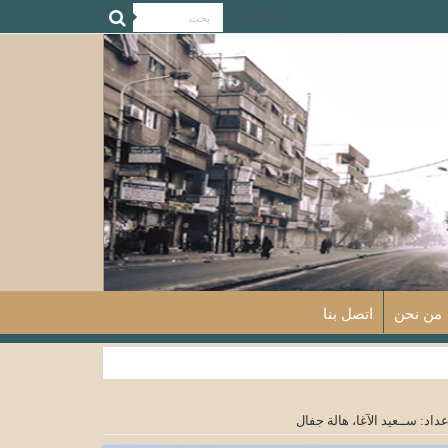
من نحن
اتصل بنا
داد: ســعيد الآغا، هالة جفال