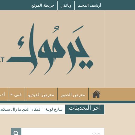
أرشيف المخيم
وثائقي
خريطة الموقع
معرض الصور
معرض الفيديو
فني
أد
أخر التحديثات
شارع لوبية .. المكان الذي ما زال يسكنن