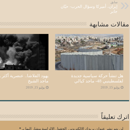
سابق
إيران، أميركا وسؤال الحرب- حيّان
جابر
مقالات مشابهة
هل تنشأ حركة سياسية جديدة
يهود الفلاشا.. عنصرية أكثر و
لفلسطينيي 48- ماجد كيالي
ماجد الشيخ
يوليو 15, 2019
يوليو 15, 2019
اترك تعليقاً
لن يتم نشر عنوان بريدك الإلكتروني.
الحقول الإلزامية مشار إليها بـ
*