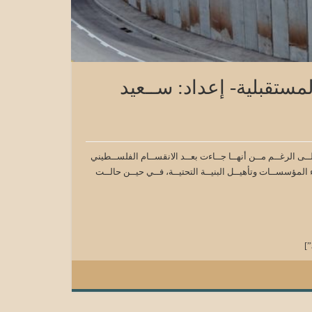
مستقبلية- إعداد: ســعيد
ــذه الورقــة مــن خطــط التنميــة الفلســطينية منــذ العــام 2008، فعلــى الرغــم مــن أنهــا جــاءت بعــد الانقســام الفلســطيني
اء المؤسســات وتأهيــل البنيــة التحتيــة، فــي حيــن حالــت