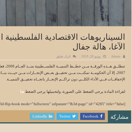
السيناريوهات الاقتصادية الفلسطينية ال
الآغا، هالة جفال
Admin
يونيو 28, 2019
اترك تعليق
تنطلــق ه
2007، إلا أن الحكومــة تمكنــت مــن تحقيــق بعــض الإنجــازات مــن حيــث بنــ
الإخفاقــات فــي الأداء الكلــي دون تراكــم الإنجــاز باتجــاه تحقيــق التنميــة.
لقراءة المادة يرجى الضغط على الصورة، ولتحميلها يرجى الضغط
هنا
.
[3d-flip-book mode=”fullscreen” urlparam=”fb3d-page” id=”4285″ title=”false”]
LinkedIn
Twitter
Facebook
مشاركة