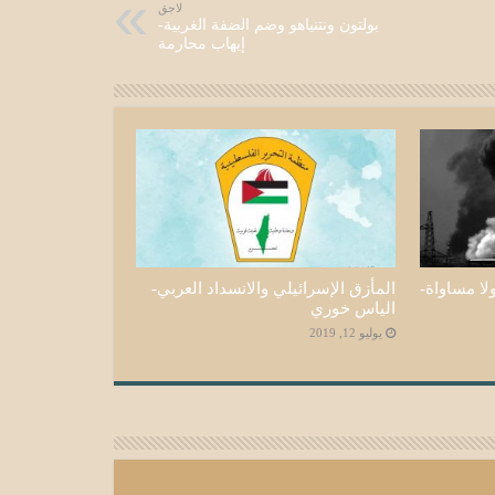
لاجق
بولتون ونتنياهو وضم الضفة الغربية-
إيهاب محارمة
لا مساواة-
المأزق الإسرائيلي والانسداد العربي-
الياس خوري
يوليو 12, 2019