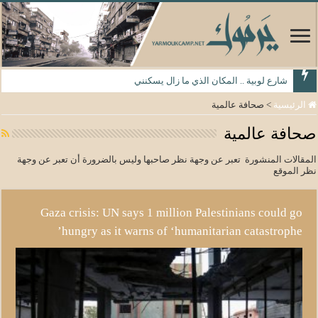
شارع لوبية .. المكان الذي ما زال يسكنني
الرئيسية
>
صحافة عالمية
صحافة عالمية
المقالات المنشورة تعبر عن وجهة نظر صاحبها وليس بالضرورة أن تعبر عن وجهة
نظر الموقع
Gaza crisis: UN says 1 million Palestinians could go
hungry as it warns of ‘humanitarian catastrophe’