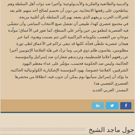
والدينية والطائفية والفكرية والأيديولوجية؛ وأخيرا ضد ذوات أهل السلطة وهم
يتناطحون على رقعتها الانتخابية، من دون أن تحسم لصالح أحد منهم، فلم يعد
لجنرالات الحرب بريقهم الذي يصعد بهم إلى السلطة بأي أغلبية مريحة.
في مجتمع عنصري كهذا، طبيعي أن تفشل صيغ الانتخاب المباشر، وأن تتفشّى
فيه العنصرية لتطفو بين حين وآخر على السطح، كما تغور في الأعماق؛ مولّدة
موجاتٍ من التعصب بتكويناته التراكمية التي تتم بصمت وهدوء، كما عبر
هيجان عنصرية تتلظّى فجأة، لكنها قد تبقى تراكم في الأعماق لظى ثورة
مظلومين، يقاسون ظلم ذوي قربى. وما تردّد في هبّة الفلاشا الإثيوبيين أخيرا
عن رفعهم أعلاما فلسطينية، وترديدهم شعاراتٍ ضد إسرائيل والمؤسسة
الحاكمة، وليس ضد الحكومة فحسب، مؤشّر على عداء معظم اليهود
الشرقيين، الفلاشا خصوصا، يهود المؤسسة الإشكنازية الكولونيالية الحاكمة.
ما يؤكد أن إسرائيل سيأتيها يوم يمكن أن تذوب فيه، انطلاقا من محشرها
العنصري التعصبي هذا.
المصدر: العربي الجديد
حول ماجد الشيخ