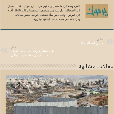
كاتب وصحفي فلسطيني مقيم في لبنان. مواليد 1954. عمل
في الصحافة الكويتية منذ منتصف السبعينات إلى 1986، أقام
في قبرص، وعمل مراسلا لصحف عربية. ينشر مقالاته
ودراساته في عدة صحف لبنانية وعربية.
سابق
هديل أبو الهيجاء
لاجق
هل تنشأ حركة سياسية جديدة
لفلسطينيي 48- ماجد كيالي
مقالات مشابهة