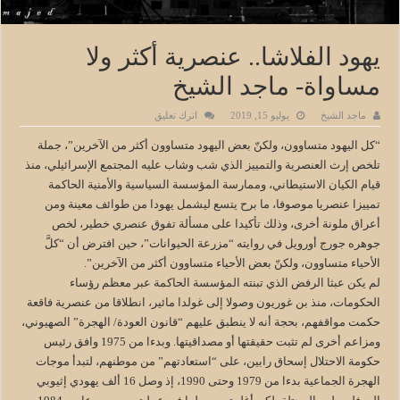
يهود الفلاشا.. عنصرية أكثر ولا
مساواة- ماجد الشيخ
ماجد الشيخ
يوليو 15, 2019
اترك تعليق
“كل اليهود متساوون، ولكنّ بعض اليهود متساوون أكثر من الآخرين”، جملة
تلخص إرث العنصرية والتمييز الذي شب وشاب عليه المجتمع الإسرائيلي، منذ
قيام الكيان الاستيطاني، وممارسة المؤسسة السياسية والأمنية الحاكمة
تمييزا عنصريا موصوفا، ما برح يتسع ليشمل يهودا من طوائف معينة ومن
أعراق ملونة أخرى، وذلك تأكيدا على مسألة تفوق عنصري خطير، لخص
جوهره جورج أورويل في روايته “مزرعة الحيوانات”، حين افترض أن “كلَّ
الأحياء متساوون، ولكنّ بعض الأحياء متساوون أكثر من الآخرين”.
لم يكن عبثا الرفض الذي تبنته المؤسسة الحاكمة عبر معظم رؤساء
الحكومات، منذ بن غوريون وصولا إلى غولدا مائير، انطلاقا من عنصرية فاقعة
حكمت مواقفهم، بحجة أنه لا ينطبق عليهم “قانون العودة/ الهجرة” الصهيوني،
ومزاعم أخرى لم تثبت حقيقتها أو مصداقيتها. وبدءا من 1975 وافق رئيس
حكومة الاحتلال إسحاق رابين، على “استعادتهم” من موطنهم، لتبدأ موجات
الهجرة الجماعية بدءا من 1979 وحتى 1990، إذ وصل 16 ألف يهودي إثيوبي