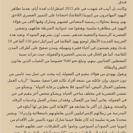
فندق.
وكانت تل أبيب قد شهدت في عام 2015 اضطرابات لعدة أيام، بعدما تظاهر
اليهود المهاجرون من إثيوبيا (الفلاشا) احتجاجا على التمييز العنصري اللاحق
بهم، وسط محاولات رسمية لامتصاص غضبهم. وشارك وقتها آلاف من هؤلاء
اليهود في مظاهرة سلمية، وهتفوا ضد عدوانية الشرطة تجاههم، وتفشي
العنصرية الرسمية والشعبية ضدهم، بسبب لون بشرتهم السوداء. وتعيد هذه
الجريمة الجديدة الأنظار لوضع يهود الفلاشا في إسرائيل (نحو 150 ألفا في 19
بلدة)، وهم يعيشون في أحياء فقيرة ومهملة، ومدن صفيح على أطراف المدن
القائمة، كما هو الحال في مدينتي الخضيرة والعفولة، حيث تتزايد نسبة
المعتقلين الجنائيين بينهم، وتبلغ نحو 40% خصوصا من الشباب الذين يعانون
الفقر والبطالة.
ويقول يهودي من هؤلاء، مقيم في العفولة، إنه يبحث عن عمل منذ عامين من
دون جدوى، وإن عائلته من تسعة أفراد تكابد فقرا صعبا، مضيفا: “أرباب العمل
يفضلون العمال البيض، أما السود فلا يحظون برعاية الدولة”. ويشكو من
تفشي العنصرية في مختلف مناحي الحياة. ويشكو شخص آخر مقيم في حي
في العفولة، يعاني أيضا من الإهمال، وفقدان مصادر العمل وخدمات الرفاه
والصحة، ويقول إن أكثر ما يضايقه هو “الإهانة التي يتعرّض لها أبناؤه في
المدرسة من زملائهم الإسرائيليين الذين يعاملونهم باستعلائية وازدراء”. ويشير
متحدثا بعبرية سليمة إنه كان طفلا حينما شارك ذووه بالسير على الأقدام من
إثيوبيا حتى السودان أسبوعين، وناموا على الطرقات، حتى نقلتهم خلسة
طائرات إسرائيلية إلى البلاد”. ويضيف: “كنا نعتقد أننا في الطريق إلى جنة