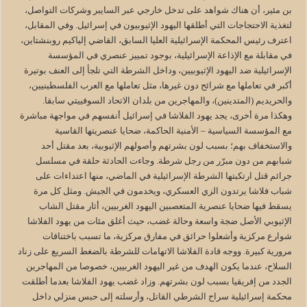
بن مئير، أن هناك شواهد على تدخل خارجي عبر السايبر وشركات التواصل،
لتغذية الاحتجاجات التي أطلقها اليهود الإثيوبيون في إسرائيل. وفي المقابل،
اعترف رئيس المحكمة الإسرائيلية العليا السابق، القاضي إلياكيم روبنشتاين،
في مقابلة مع الإذاعة الإسرائيلية، بوجود تمييز عنصري في المؤسسة
الإسرائيلية ضد اليهود الإثيوبيين، وداخل الشرطة التي تلجأ إلى العنف بوتيرة
أكبر في تعاملها مع شرائح دون غيرها، مثل تعاملها مع العرب الفلسطينيين،
والحريديم (المتدينين)، والمهاجرين من بلدان الاتحاد السوفييتي سابقا.
وهكذا مرة أخرى، يجد يهود الفلاشا في إسرائيل أنفسهم في مواجهة مباشرة
مع المؤسسة السياسية – الأمنية الحاكمة، ضحايا عنصريتها القاسية
والاستخفاف بهم؛ بسبب لون بشرتهم وأصولهم الإثيوبية، بعد مقتل أحد
شبابهم من دون مبرّر من رجل شرطة. وجاءت الحادثة حلقة في مسلسل
جرائم قتل ارتكبتها الشرطة الإسرائيلية في الماضي، منها اعتداءات على
شباب فلاشا يرتدون الزي العسكري، ويخدمون في الجيش. ومثل كل مرة
يسقط فيها ضحايا عنصرية المتعصبين اليهود الغربيين، أثار مقتل الشاب
الإثيوبي الأصل ضجة واسعة وحالة غضب، حيث أغلق مئات من يهود الفلاشا
شوارع مركزية وأشعلوا حرائق في مفارق مركزية، ما تسبب باختناقات
مرورية كبيرة. ووجه قادة الفلاشا الاتهامات للشرطة بالضغط السريع على زناد
السلاح، عندما يكون الهدف من غير اليهود الغربيين، خصوصا من المهاجرين
الجدد من إفريقيا بسبب لون بشرتهم. وزاد غضب يهود الفلاشا بعدما أطلقت
محكمة إسرائيلية سراح الشرطي القاتل، وأرسلته إلى حبس منزلي داخل