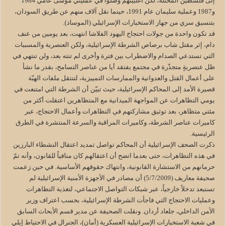
إلى فلسطين المحتلة، لكن أغلبيتهم وصلوا في عمليتي موسى عامي 1984
و1987 وعملية سليمان عام 1991، حينما نقل آلاف منهم عن طريق السودان،
بتنسيق سري من جهاز الاستخبارات الإسرائيلي (الموساد).
قد تكون واحدة من جولات احتجاج اليهود الفلاشا انتهت، بعد يومين من عنف
دام، إثر مقتل شاب برصاص الشرطة الإسرائيلية، ولكن العنصرية والمسببات
التي تستدعي الصدام والاضطراب بين فترة وأخرى لم تنته بعد، ولن تنتهي في
ظل عنصريةٍ متجذّرة في مجتمع يفتقد أيا من عناصر التسامح، بقدر ما نشأ
على أعمال القتل والعدوانية والممارسات التمييزية، لتنتقل ملفات الهبّة
قصيرة الأمد إلى المحاكم الإسرائيلية، حيث تبيّن أن الشرطة التي امتنعت في
يومي التظاهرات عن المواجهة الميدانية مع المتظاهرين اعتقلت أكثر من
مئتي متظاهر، بعد توثيق مشاركتهم في التظاهرات وأعمال الاحتجاج، عبر
كاميرات عناصر الشرطة، وكاميرات المراقبة والسرعة المنتشرة في الطرق
الرئيسية.
ذكرت الصحف الإسرائيلية أن المحاكم تواصل تمديد اعتقال النشطاء البارزين
في هذه التظاهرات، حتى بعدما اتضح أن اعتقالهم كان منافياً للقانون، وأنه تمّ
حرمانهم من الاستشارة القانونية، وانتهاك حقوقهم الأساسية. في حين زعمت
صحيفة معاريف (5/7/2009) أن مصادر في الأجهزة الأمنية الإسرائيلية لم
تستبعد تدخلاً خارجياً، عبر شبكات التواصل الاجتماعي، لتغذية التظاهرات
وعمليات الاحتجاج التي فاجأت الشرطة الإسرائيلية، بحسب اعتراف وزير
الأمن الداخلي، جلعاد أردان. ونقلت الصحيفة عن مدير قسم الأبحاث السابق
في شعبة الاستخبارات الإسرائيلية العسكرية (أمان)، الجنرال في الاحتياط إيلي