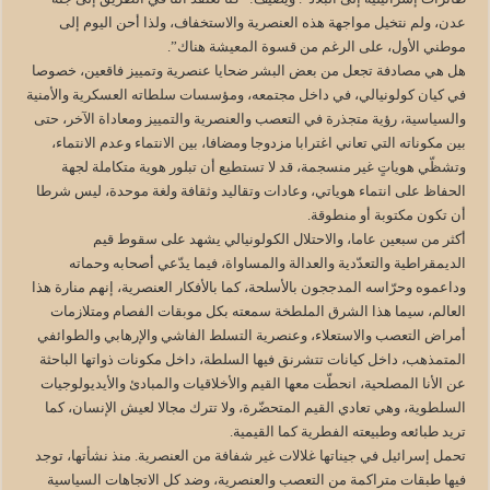
عدن، ولم نتخيل مواجهة هذه العنصرية والاستخفاف، ولذا أحن اليوم إلى
موطني الأول، على الرغم من قسوة المعيشة هناك”.
هل هي مصادفة تجعل من بعض البشر ضحايا عنصرية وتمييز فاقعين، خصوصا
في كيان كولونيالي، في داخل مجتمعه، ومؤسسات سلطاته العسكرية والأمنية
والسياسية، رؤية متجذرة في التعصب والعنصرية والتمييز ومعاداة الآخر، حتى
بين مكوناته التي تعاني اغترابا مزدوجا ومضافا، بين الانتماء وعدم الانتماء،
وتشظّي هوياتٍ غير منسجمة، قد لا تستطيع أن تبلور هوية متكاملة لجهة
الحفاظ على انتماء هوياتي، وعادات وتقاليد وثقافة ولغة موحدة، ليس شرطا
أن تكون مكتوبة أو منطوقة.
أكثر من سبعين عاما، والاحتلال الكولونيالي يشهد على سقوط قيم
الديمقراطية والتعدّدية والعدالة والمساواة، فيما يدّعي أصحابه وحماته
وداعموه وحرّاسه المدججون بالأسلحة، كما بالأفكار العنصرية، إنهم منارة هذا
العالم، سيما هذا الشرق الملطخة سمعته بكل موبقات الفصام ومتلازمات
أمراض التعصب والاستعلاء، وعنصرية التسلط الفاشي والإرهابي والطوائفي
المتمذهب، داخل كيانات تتشرنق فيها السلطة، داخل مكونات ذواتها الباحثة
عن الأنا المصلحية، انحطّت معها القيم والأخلاقيات والمبادئ والأيديولوجيات
السلطوية، وهي تعادي القيم المتحضّرة، ولا تترك مجالا لعيش الإنسان، كما
تريد طبائعه وطبيعته الفطرية كما القيمية.
تحمل إسرائيل في جيناتها غلالات غير شفافة من العنصرية. منذ نشأتها، توجد
فيها طبقات متراكمة من التعصب والعنصرية، وضد كل الاتجاهات السياسية