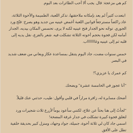
كم هي مزعجة: قال. يجب ألا أحب الطائرات بعد اليوم.
ابتعدت كثيراً لم يعد بإمكانه ملاحقتها، تذكر اللعبة، الطميمة والأخوة الثلاثة،
عاد راكضاً مسترجعاً قوانين اللعبة أغمض عينيه من جديد وهو يصرخ: فتّح ورد
الجوري. توجّه نحو الجدار فتح عينيه لكنه لا يرى، تحسس المكان بيديه، الجدار
أمامه لكن فجوة بحجم أخوته الثلاثة تشكلت فيه. شعر بالفزع، نقل يديه إلى
قلبه ثم إلى عينيه وغاااااااب.
خمس سنوات مضت، جاد اليوم يتنقل بمساعدة عكاز ويعاني من ضعف شديد
في البصر.
كم عمرك يا عزيزي؟!
“أنا عجوز في الخامسة عشرة” ويضحك.
أضحك مسايرة له، زافرة مراراً في قلبي وأقول: طيب، حدثني عنك قليلاً.
“لجأتُ إلى هنا بحثاً عن علاج، لكنني سأعود يوماً لأزرع ثلاث شجيرات ورد
لتغلق فجوة كبيرة تشكلت في جدار غرفة المضخة!
اسمي جاد كان لي ثلاثة أخوة، جميلة، جواد وجهاد، ومنزل كبير بحديقة خلفية
تطل على الأفق.