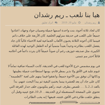
هيا بنا نلعب ـ ريم رشدان
ريم رشدان
مايو 18, 2019
اترك تعليق
كان لجاد ثلاثة أخوة، بنت واحدة اسمها جميلة وصبيان جواد وجهاد، اعتادوا
جميعاً على اللعب في حديقة منزلهم الخلفية. كان الأربعة على خلاف دائم
فبينما كان أخوته الثلاثة يحبون الألعاب الجماعية لعبة الاختباء غالباً كان جاد
يفضل اللعب بطائرته وحيداً بعيداً متمنياً لو أنه الطفل الوحيد لهذه العائلة
الكبيرة، مثل صديقه جوزيف رغم أن صوتاً عميقاً كان يتردد دائماً في أحلامه
قائلاً احذر مم تتمنى.
في يوم مشمس خرج الأخوة للعب في الحديقة، كانت السماء صافية تماماً لا
غيوم تتلبد في الأفق ولا نذير بمطر قادم، يومها استطاعت جميلة بطيبتها
وذكائها أن توفق بين الأخوة جميعاً، واتفقوا فيما بينهم على لعبة “الطميمة”.
كان على جاد أن يعد للعشرة بينما يختبئ البقية ثم يبدأ البحث عنهم، بدأ
بالعد:1ـ 2 ـ3 …. تلصص بطرف عينه، رآهم يتكومون خلف جدار الغرفة التي
تحتوي على المضخة المستعملة لري الحديقة… 9ـ 10، فتح عينيه وقبل أن
ينطق حلقت طائرة في الأفق، فتنته، فتبعها! إنه يحب الطائرات
وززززززززززززز.. طاااااااااااااااخ… بوووووووووووووووووم.