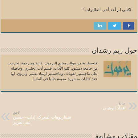
لكنني لم أعد أحب الطائرات !
حول ريم رشدان
فلسطينية من مواليد مخيم اليرموك، كاتبة ومترجمة، تخرجت
من جامعة دمشق، كلية الآداب، قسم أدب انجليزي، وحاصلة
على ماجستير لغويات، وماجستير ارشاد نفسي وتربوي. لها
عدة كتابات منشورة. مقيمة حاليا في ألمانيا.
سابق
عماد الوهيبي
لاجق
سيناريوهات لمعركة إدلب- حسين
عبد العزيز
مقالات مشابهة