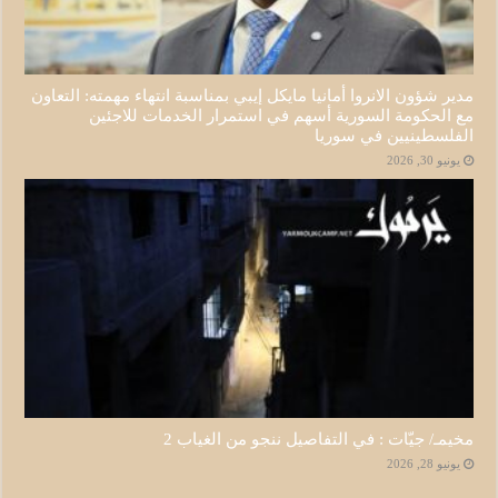
مدير شؤون الانروا أمانيا مايكل إيبي بمناسبة انتهاء مهمته: التعاون
مع الحكومة السورية أسهم في استمرار الخدمات للاجئين
الفلسطينيين في سوريا
يونيو 30, 2026
مخيمـ/ جيّات : في التفاصيل ننجو من الغياب 2
يونيو 28, 2026