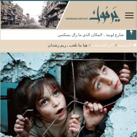
شارع لوبية .. المكان الذي ما زال يسكنني
الرئيسية
>
آخر التحديثات
>
هيا بنا نلعب ـ ريم رشدان