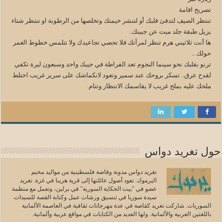
تصريح اقامة
تنتظر الصيف لتدفئ قلبك أو لتنشر خيمتك وتخلصها من الرطوبة او تنتظر شتاء
يزيل طبقة جلد ميت عن جبينك..
ها أنت ثلاثيني هرم تنظر لمرآتك فلا تحصي تجاعيدك ولا تتلمس خطوط العمر
حولك ..
ترنو بقلبك نحو سينما النجوم تعد الفراطة في جيبك واحد وسبعون ليرة تكفي
لقدح عرق.. تسكر بروحك عند سمير وتعود لانكماشك على سرير غريب اختلط
ملحك عليه بملح غريب لا يقاسمك الانتظار وتنام.
حول تغريد دواس
تغريد دواس مدونة وقاصة فلسطينية من مواليد مخيم
اليرموك. تعود أصول عائلتها إلى قرية هريبا في غزة. تغريد
عضو في "بيت الحكاية السورية" في برلين، وتعمل مع منظمة
سيدة سوريا في تنسيق ورشات عمل وكتابة القصة للسيدات
السوريات. شاركت تغريد كقاصة في عدة مهرجانات ثقافية في العاصمة الألمانية
باللغتين العربية والألمانية. ولها العديد من الكتابات في مواقع عربية وألمانية.