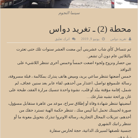
سينما النجوم
محطة (2) ـ تغريد دواس
تغريد دواس
يونيو 9, 2019
اترك تعليق
ثم تتساءل كأي شاب عشريني أين مضت العشر سنوات تلك حتى تعثرت
بالثلاثين عام دون أن تشعر..
بين حصار ونزوح ولجوء اضعت خمساً وخمس أخرى تنتظر اللاشيء على
النوافذ
خمس أضعتها تنتظر ساعي بريد، وميض هاتف ينذرك بمكالمة ، قبلة مسروقة،
رسالة علىموقع تواصل، اعتذار من أحدهم، لقاء عابر بعد سنين عجاف، لم
شمل، إقامة مؤقتة ببلد أو قلب، نشوة واحدة تنسيك مرارة الفقد، طبخة على
غاز، ورائحة تشبه شارعك…
أمضيتها تنتظر شهادة وفاة أو إطلاق سراح، موعد من عاهرة ستقابل مسؤول،
صورة لحبيبتك تحمل ابناً ليس منك ، تنتظر حكمة الهية تسترد حقك من
أحدهم، تنزيلات المحال التجارية، رسالة الاونروا تنذرك بتحويل معونة ما أو
تنتظر راتبك الشهري
جنسية تلصقها لسيرتك الذاتية، حجة لحارس سفارة
زيارة قبر