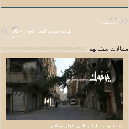
سابق
مي جليلي
لاجق
إدلب وضرورة الفعل السوري- حيّان
جابر
مقالات مشابهة
شارع لوبية .. المكان الذي ما زال يسكنني