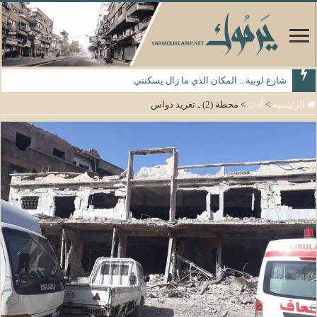
شارع لوبية .. المكان الذي ما زال يسكنني
الرئيسية
>
أدب
>
محطة (2) ـ تغريد دواس