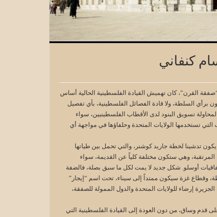
ام كنفاني
“صفقة القرن”، كان تهميش القيادة الفلسطينية الحالية أساس
يون برأي السلطة، ولا قادة الفصائل الفلسطينية، بأي تفصيل
لمحاولة تسويق البنود لدى الأقطاب الفلسطينيين، سواء
ب التي تستخدمها الولايات المتحدة وحلفاؤها في مواجهة أي
يكون تدشينا لخطة جاريد كوشنر، والتي تحمل بين طياتها
لمرتقبة، وهي ستكون مختلفة كلياً عن القديمة، سواء
242، أو التي رسمت ملامحها بعد اتفاقيات أوسلو. شكل جديد لا يمت لكل ما سبق بصلة، فالضفة
، وقطاع غزة سيكون ممتداً إلى سيناء، تحت اسم “إيجار”
لجزيرة إرضاء للولايات المتحدة والدول الممولة للصفقة،
ى قدم وساق، من دون العودة إلى القيادة الفلسطينية التي