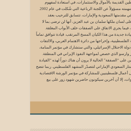
ين القديمة بالأموال والاستثمارات، في استعادة لمفهوم
السلام الاقتصادي الذي ساد منذ تولي رئيس الوزراء البريطاني الأسبق، توني بلير، مهمته مسؤولاً عن اللجنة الرباعية التي شُكلت في عام 2002.
في مقدمتها السعودية والإمارات، تتسابق للترحيب بعقد
ى لسان ملكها سلمان بن عبد العزيز، أنها لن ترضى بما لا
ي، فيما يجري الاتفاق على الصفقات خلف الأبواب المغلقة.
ة جديدة من هذا الكيان المسخ المرتقب. قيادة تتوافق تماماً
لفلسطينية، وإخراجها من دائرة الاهتمام العربي، والالتفات
دولة الاحتلال الإسرائيلي، والتي ستشارك في مؤتمر المنامة،
مر وارسو الذي خصص لمواجهة النفوذ الإيراني في المنطقة.
على “الصفقة” الحالية لا يرون أن هناك دوراً لهذه “القيادة
ر السعودي الإماراتي لتتصدّر المشهد الفلسطيني. ربما تتضح
ل أعمال فلسطينيين للمشاركة في مؤتمر الورشة الاقتصادية
عوات، إلا أن آخرين سيكونون حاضرين شهود زور على بيع