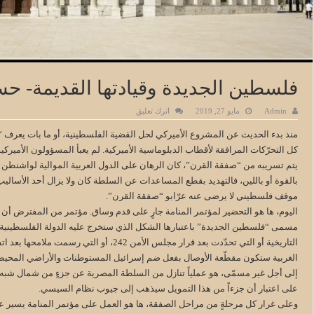
فلسطين الجديدة وقيادتها القديمة- حس
Admin
مايو 27, 2019
اترك تعليق
منذ بدء الحديث عن المشروع الأميركي لحل القضية الفلسطينية، أو ما بات يعرف 
كل التحرّكات المرافقة لأقطاب الدبلوماسية الأميركية. لم يعبأ المسؤولون الأميرك
يتم تسريبه من “صفقة القرن”، كان الرهان على الدول العربية الموالية لواشنطن 
بالقوة أو باللين، فالتهديد بقطع المساعدات عن السلطة كان ولا يزال أحد الأسالي
موقف فلسطيني لا يرضى عنه عرّابو “صفقة القرن”.
اليوم، ها هو التحضير لمؤتمر المنامة جارٍ على قدم وساق. مؤتمر من المفترض أن 
مسمى “فلسطين الجديدة” باعتبارها الشكل الذي ستخرج عليه الدولة الفلسطينية ا
التاريخية أو التي تحدّدت بعد قرار مجلس الأمن 
الغربية ستكون مقطّعة الأوصال بفعل ضم إسرائيل المستوطنات والأراضي المحيطة
إلى أجل غير مسمّى، هو عملياً تنازل من السلطة المصرية عن جزءٍ من شمال شبه ا
على اعتبار أن جزءاً من هذا التمويل سيذهب إلى جيوب نظام السيسي.
وعلى غرار كل مرحلةٍ من مراحل الصفقة، ها هو العمل على مؤتمر المنامة يسير عل