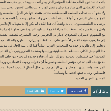
باتت تناشد دول العالم مقاطعة المؤتمر الذي يبدو أنه بات يهدف إلى مقايضة فلسط
ولا يبدو أن مناشدات السلطة الفلسطينية ستأتي بنتيجة، فها هي الدول الخليجية، و
المؤتمر، على الرغم من أنها كانت قد أعلنت، في وقت سابق، وتحديداً السعودية، عل
يرضى به الفلسطينيون، إذ بات واضحاً أن هذا الكلام لم يكن إلا للاستهلاك الإعلام
ولعل واحدةً من هذه الصفقات المترافقة مع فلسطين الجديدة هي محاولة إخراج قياد
مع المفهوم الأميركي السعودي الإماراتي البحريني، وحتى المصري، لتصفية القضية ا
إلى ما يعتبره هؤلاء الخطر الأساس على المنطقة، أي إيران، بالتعاون والتحالف مع 
وتجلس إلى طاولة واحدة مع المبعوثين العرب، تماماً كما كان عليه الحال في مؤت
هذا التهميش الكلي للسلطة الفلسطينية ورئيسها ومنظمة التحرير ينبئ بأن القائمين 
القديمة” في فلسطين الجديدة، ويؤشّر على أن قيادة جديدة قد تخرج من خلف الستا
ملامح هذه القيادة في مؤتمر المنامة، وخصوصاً أن دعوات وجهت لاقتصاديين ورجا
المرتقبة نهاية الشهر المقبل. وعلى الرغم من أن رجال أعمالٍ كثيرين رفضوا الد
فلسطين، وجباية ثمنها اقتصادياً وسياسياً.
المصدر: العربي الجديد
LinkedIn
Twitter
Facebook
مشاركة
حول Admin