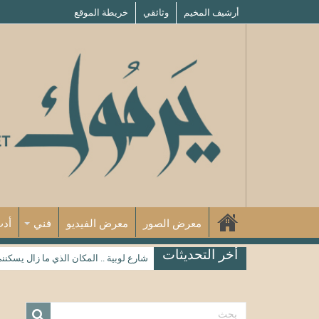
أرشيف المخيم
وثائقي
خريطة الموقع
معرض الصور
معرض الفيديو
فني
أد
أخر التحديثات
شارع لوبية .. المكان الذي ما زال يسكنن