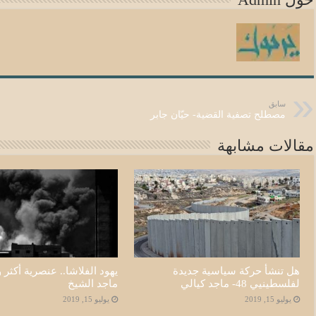
سابق
مصطلح تصفية القضية- حيّان جابر
مقالات مشابهة
هل تنشأ حركة سياسية جديدة
يهود الفلاشا.. عنصرية أكثر و
لفلسطينيي 48- ماجد كيالي
ماجد الشيخ
يوليو 15, 2019
يوليو 15, 2019