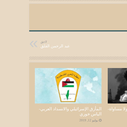
لاجق
عبد الرحمن القلق
لا مساواة-
المأزق الإسرائيلي والانسداد العربي-
الياس خوري
يوليو 12, 2019