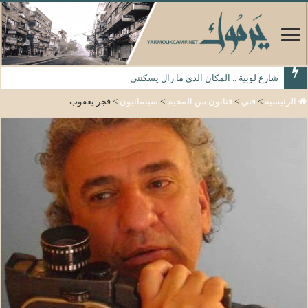
شارع لوبية .. المكان الذي ما زال يسكنني
الرئيسية
>
فني
>
فنانون من المخيم
>
سينمائيون
>
فجر يعقوب