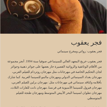
فجر يعقوب
فجر يعقوب: روائي ومخرج سينمائي
فجر يعقوب خريج المعهد العالي للسينما في صوفيا سنة 1994. أنجز مجموعة
من الأفلام الوثائقية والروائية القصيرة حاز بعضها على جوائز ذهبية وجوائز
لجان التحكيم الخاصة في مهرجانات مثل مهرجان روتردام للفيلم العربي،
مهرجان بغداد السينمائي الدولي ومهرجان مالمو للسينما العربية. كما شارك
بأفلامه وكناقد سينمائي في مهرجانات مثل: مهرجان برلين للفيلم العربي،
مهرجان فيزول للسينما الآسيوية في فرنسا، مهرجان نانت للقارات الثلاث،
مهرجان تطوان لسينما البحر الأبيض المتوسط ومهرجان طنجة للفيلم
المتوسطي.