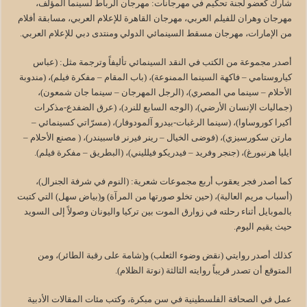
شارك كعضو لجنة تحكيم في مهرجانات: مهرجان الرباط لسينما المؤلف،
مهرجان وهران للفيلم العربي، مهرجان القاهرة للإعلام العربي، مسابقة أفلام
من الإمارات، مهرجان مسقط السينمائي الدولي ومنتدى دبي للإعلام العربي.
أصدر مجموعة من الكتب في النقد السينمائي تأليفاً وترجمة مثل: (عباس
كياروستامي – فاكهة السينما الممنوعة)، (باب المقام – مفكرة فيلم)، (مندوبة
الأحلام – سينما مي المصري)، (الرجل المهرجان – سينما جان شمعون)،
(جماليات الإنسان الأرضي)، (الوجه السابع للنرد)، (عرق الضفدع-مذكرات
أكيرا كوروساوا)، (سينما الرغبات-بيدرو آلمودوفار)، (مسرّاتي كسينمائي –
مارتن سكورسيزي)، (فوضى الخيال – رينر فيرنر فاسبيندر)، ( مصنع الأحلام –
ايليا هرنبورغ)، (جنجر وفريد – فيدريكو فيلليني)، (البطريق – مفكرة فيلم).
كما أصدر فجر يعقوب أربع مجموعات شعرية: (النوم في شرفة الجنرال)،
(أسباب مريم العالية)، (حين تخلو صورتها من المرآة) و(بياض سهل) التي كتبت
بالموبايل أثناء رحلته في زوارق الموت بين تركيا واليونان وصولاً إلى السويد
حيث يقيم اليوم.
كذلك أصدر روايتي (نقض وضوء الثعلب) و(شامة على رقبة الطائر)، ومن
المتوقع أن تصدر قريباً روايته الثالثة (نوتة الظلام).
عمل في الصحافة الفلسطينية في سن مبكرة، وكتب مئات المقالات الأدبية