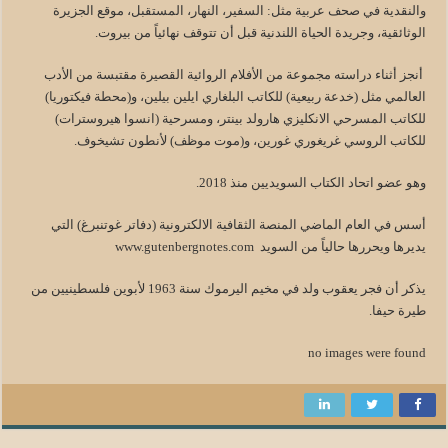
والنقدية في صحف عربية مثل: السفير، النهار، المستقبل، موقع الجزيرة
الوثائقية، وجريدة الحياة اللندنية قبل أن تتوقف نهائياً من بيروت.
أنجز أثناء دراسته مجموعة من الأفلام الروائية القصيرة مقتبسة من الأدب
العالمي مثل (خدعة ربيعية) للكاتب البلغاري ايلين بيلين، و(محطة فيكتوريا)
للكاتب المسرحي الانكليزي هارولد بينتر، ومسرحية (انسوا هيروسترات)
للكاتب الروسي غريغوري غورين، و(موت موظف) لأنطون تشيخوف.
وهو عضو اتحاد الكتاب السويديين منذ 2018.
أسس في العام الماضي المنصة الثقافية الالكترونية (دفاتر غوتنبرغ) التي
يديرها ويحررها حالياً من السويد www.gutenbergnotes.com
يذكر أن فجر يعقوب ولد في مخيم اليرموك سنة 1963 لأبوين فلسطينيين من
طيرة حيفا.
no images were found