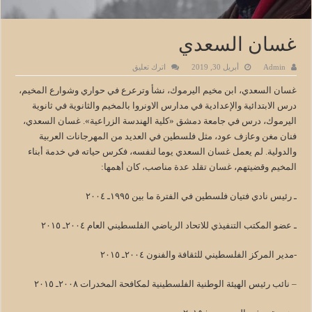
غسان السعدي
Admin
أبريل 30, 2019
اترك تعليق
غسان السعدي، ابن مخيم اليرموك، نشأ وترعرع في حواري وشوارع المخيم،
درس الابتدائية والإعدادية في مدارس الاونروا بالمخيم والثانوية في ثانوية
اليرموك، درس في جامعة دمشق «كلية الهندسة الزراعية». غسان السعدي،
فنان مغن وعازف عود، مثل فلسطين في العديد من المهرجانات العربية
والدولية. لم يعمل غسان السعدي يوما لنفسه، فكرس حياته في خدمة أبناء
المخيم وقضيتهم، غسان تقلد عدة مناصب، كان أهمها:
ـ رئيس نادي فتيان فلسطين في الفترة ما بين ١٩٩٥ـ ٢٠٠٤
ـ عضو المكتب التنفيذي للاتحاد الرياضي الفلسطيني العام ٢٠٠٤ـ ٢٠١٥
-مدير المركز الفلسطيني للثقافة والفنون ٢٠٠٤ـ ٢٠١٥
– نائب رئيس الهيئة الوطنية الفلسطينية لمكافحة المخدرات ٢٠٠٨ـ ٢٠١٥