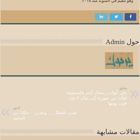
وهو مقيم في السويد منذ ٢٠١٥.
حول Admin
سابق
على أبواب رمضان أسر فلسطينية
لجأت من سورية إلى لبنان لا تجد
قوت يومها
لاجق
طيب تلقحنّا ….. وبعدين – حكايا من
المخيم
مقالات مشابهة