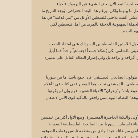
صالحية” تبعد الآن بعض الشيء عن اليرموك فأحياء
 بينهما ولكن، ورغم هذا البعد الجغرافي، يُوحِد التاريخ ما
ني عشر، ألقت بلاجئي فلسطين الأوائل من “بني قدامة” في هذا
الحملة الصهيونية اللاحقة بالمزيد من أهل فلسطين لكي
م الجديد.
اللاجئين الفلسطينيين اليه وذلك على امتداد الحِقب
 بالشامي لكي يُشكلا جسداً اجتماعياً واحداً فما أبلغُ
ي أفراحه وأتراحه بل وفي إصرار النظام القاتل على تدميره
بن طولون الصالحي الدمشقي، فإن جمع باسل ما بين سوريا
طيني ـ الدمشقي تجنب هذا المصير ففي كتابه في “أعلام
لقبضايات” و”زعران” الأحياء الشعبية، فهم وإن لم يكونوا
ة” النظام اليوم ممن رافقوا بالتأكيد قوى الأمن لاعتقال
أولى والنكبة الحاضرة المستمرة، وضع الأول أكثر من خمسين
أبناء فلسطين ـ سوريا. من الصالحية الفلسطينية السورية
صالحي من عائلة عبد الهادي من منطقة نابلس وقطب الصوفية
كن في الصالحية حتى مماته ودفنه فيها.وفي كتابه في «القلائد