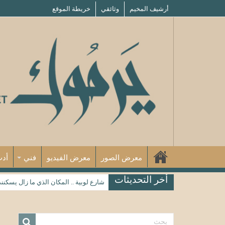
أرشيف المخيم
وثائقي
خريطة الموقع
معرض الصور
معرض الفيديو
فني
أد
أخر التحديثات
شارع لوبية .. المكان الذي ما زال يسكنن