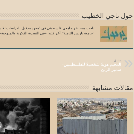
حول ناجي الخطيب
باحث ومحاضر جامعي فلسطيني في "معهد مدفيل للدراسات الانسا
"جامعة باريس الثامنة". آخر كتبه: «في التعددية الفكرية والمنهجية»
سابق
المخيم هويةً شخصيةً للفلسطينيين-
سمير الزبن
مقالات مشابهة