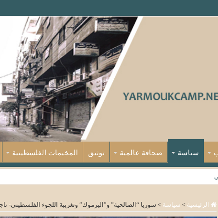
ب
سياسة
صحافة عالمية
توثيق
المخيمات الفلسطينية
ي
الرئيسية
>
سياسة
>
سوريا “الصالحية” و”اليرموك” وتغريبة اللجوء الفلسطيني- ن