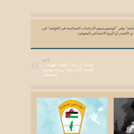
نية" وفي "كونسورسيوم الدراسات السياسية في العولمة" في
 و «الجندر أو النوع الاجتماعي المعولم»
لاجق
مخيم اليرموك أيقونة الهوية…
الجسد الذي يفقد روحه- وسيم
السلطي