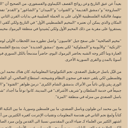
بعيداً عن عبق التاريخ وعن روائح القصف الكيماوي والفسفوري، من الصحيح أن “ال
“الساروجة” و”دمشق القديمة” و”القنوات” و”الميدان” و”الشاغور” و”القدم” تفصل ما
بينهما، فالنكبة الفلسطينية الأولى على يد الحملة الصليبية في بدايات القرن الثا
المكان والذي يمكن أن نعتبره “المخيم الفلسطيني الأول” في التاريخ ولكي تُلقي 
يستقروا على مقربة من ذلك المخيم الأول ولكي يُشيدوا في منطقة اليرموك مخيمه
“مخيم الصالحية” على سفح جبل “قاسيون” واصل تطوره منذ اللحظات الأولى لوصول 
“الزنكية” “والأيوبية و”المملوكية” لكي يصبح “دمشق الجديدة” حيث يندمج الفلسطيني
العبارة وما أكثر وجه الشبه بحاضر اليرموك اليوم، حاضراً مندمجاً بالكل السوري ف
أسوةً بالمدن والقرى السورية الأخرى.
من قَبْل باسل خرطبيل الصفدي، نجم التكنولوجيا المعلوماتية، كان هناك محمد ا
وفلسطين لكي يلقى حتفه في سجون النظام وشبيحته، استطاع الصالحي، أي الفلس
الورى بِمَن وُلي نائباً من الأتراك بدمشق الشام الكبرى” درسَ ظواهر “الفتوة” و”ا
جميعاً في خدمة السلطان و”شريف الأشراف” في المدينة، كانوا نوعاً ما أجداد “شبيح
باسل الصفدي من منزله في منطقة “المزة”.
ما بين محمد ابن طولون وباسل الصفدي، ما بين فلسطين وسوريا، ما بين النكبة ال
كتاباً ولمعَ نجم الثاني في هندسة المعلومات وتقنيات الإنترنت كغيره الكثيرين من 
اشتهر الكثير من العلماء كـ ضياء الدين المقدسي نسبةً الى القدس وإبن مبرد ال
الكبير العلامة عبد الغني النابلسي، مروراً بمحي الدين ابن عربي الأندلسي الذي س