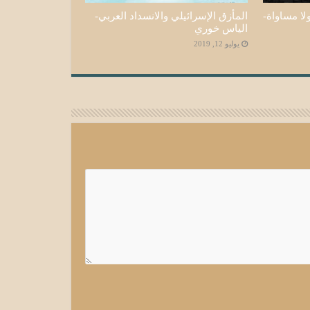
لا مساواة-
المأزق الإسرائيلي والانسداد العربي-
الياس خوري
يوليو 12, 2019