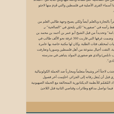
نا أسماء القرى الأصلية في فلسطين والتي قَدِمَ منها لاجئو
ً بالتجارة وبالعلم أيضاً ولكي يصبح وجهة طالبي العلم من
ط رأسه في “صفورية” لكي يلتحق في “الصالحية” بـِ
امة” وتحديداً من قبل الشيخ أبو عمر بن أحمد بن محمد بن
قدامة، سنة 557هـ. ومن هذه المدرسة تخرّج الآلاف من الفقهاء والعلماء والمحدثين وضمت غرفها التي قاربت 360 غرفة نحو الألف طالب في
 لمختلف فئات الطلبة. وكان لها مكتبة خاصة بها عامرة
ة، التقت أجيال متنوعة من أهل فلسطين وسوريا وتعارفت
قرب نابلس) والذي هو صفوري المولد يتباهى في مدرسته
ادي”.
 لاجئاً آخر وشيخاً متعلماً ومحارباً ضد الحملة الكولونيالية
 قبل أن يُنقل رفاته إلى الجزائر، اختُتِمت آخر فصول
 المُعَمّم للأنظمة الديكتاتورية المتحالفة مع الحملة الصهيونية
 فيما تواصل مدافع وطائرات وقناصي الثانية قتل اللاجئ