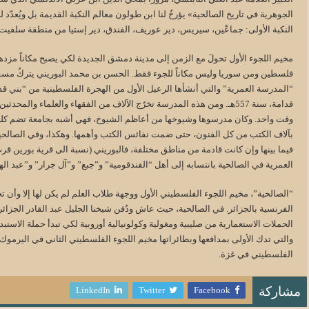
الجوهرية في تاريخ الصالحية» يؤرخُ لنا ابن طولون معالم النكبة القديمة بل ويُعدّد ل
النكبة الأولى: جماعّين، سيريس، دير عوريف، الفندق، دير إستيا من منطقة سلفيت.
مخيم اللجوء الأول تحولَ مع الزمن إلى مدينة دمشق الجديدة لكي يصبح مكاناً مزدهرا
فلسطين ومن سوريا وليس مكاناً للجوء فقط. الحسن بن محمد البوريني يتركُ مسق
“المدرسة العمرية” والتي أنشأها الرعيل الأول من الهجرة الفلسطينية من “بني قد
وقت واحد. وكان مدرسوها وشيوخها من أعاظم الشيوخ، فهي أشبه بجامعة تضم كليات
بآلاف الكتب من كل الفنون، حتى ضمت نفائس الكتب وأهمها. وهكذا، وفي الصالحي
فيما بينها وإن كانت قادمة من مناطق مختلفة، فالبوريني (نسبة الى قرية بورين 
العمرية في الصالحية بانتسابه إلى أهل “الفندقومية” و”جبع” و”آل جرار” و”عبد اله
“الصالحية”، مخيم اللجوء الفلسطيني الأول ووجهة طلاب العلم لم يكن لها إلا وأن تجتذب
الفرنسية بالجزائر. في الصالحية، حيث عاش ودُفن شيخنا الجليل عبد القادر الجزائري
الحملات الاستعمارية من صليبية ومغولية وكولونيالية أوروبية لكي تبدأ حملة الاستبداد
والتي تدك الأولى بمدافعها وبطائراتها مخيم اللجوء الفلسطيني الثاني في اليرموك
الفلسطيني في غزة.
LinkedIn
Twitter
Facebook
مشاركة