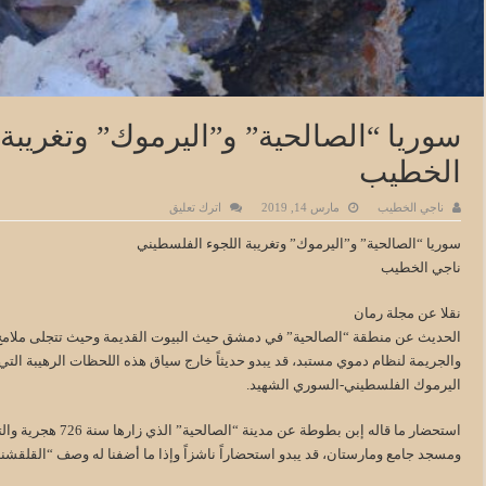
سوريا “الصالحية” و”اليرموك” وتغريبة
الخطيب
ناجي الخطيب
مارس 14, 2019
اترك تعليق
سوريا “الصالحية” و”اليرموك” وتغريبة اللجوء الفلسطيني
ناجي الخطيب
نقلا عن مجلة رمان
الحديث عن منطقة “الصالحية” في دمشق حيث البيوت القديمة وحيث تتجلى ملامح ال
والجريمة لنظام دموي مستبد، قد يبدو حديثاً خارج سياق هذه اللحظات الرهيبة الت
اليرموك الفلسطيني-السوري الشهيد.
استحضار ما قاله إبن 
ومسجد جامع ومارستان، قد يبدو استحضاراً ناشزاً وإذا ما أضفنا له وصف “القلقشندي