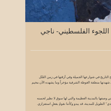
 اللجوء الفلسطيني- ناجي
تاريخ في شوارعها الجميلة وفي أزقتها في زمن القَتْل
ي شهدتها منطقة الغوطة الشرفية مؤخراً وما يشهده الآن مخيم
بطوطة عن مدينة “الصالحية” الذي زارها سنة 726 هجرية والتي وصفها بالمدينة العظيمة والتي لها سوق لا نظير لحسنه
” الطويل للمدينة، قد يبدو وكأننا نقومُ بفعلٍ استفزازي.