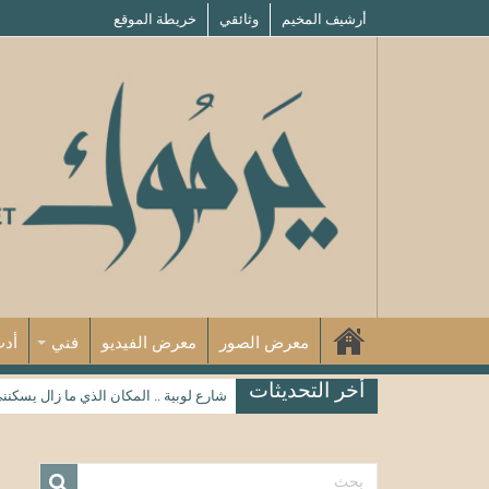
أرشيف المخيم
وثائقي
خريطة الموقع
معرض الصور
معرض الفيديو
فني
أد
أخر التحديثات
شارع لوبية .. المكان الذي ما زال يسكنن