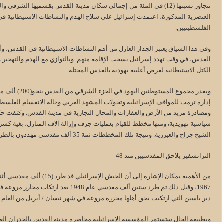
العنصرية المذكورة، اعتمدت إسرائيل على سلاح الهدم والنشاطات الاستيطانية 
الفلسطينيين.
القدس، في وقت تهدد إسرائيل بسحب الإقامة منهم. وبالتوازي مع الهدم والتهجير 
الكتل الاستيطانية لفرض أغلبية يهودية بالقدس المحتلة.
ويقدر مجموع ال
إدارة ترمب للمواقف الإسرائيلية وتحولات المشهد العربي وحالة الانقسام الفلسطي
ومصادرة مزيد من الأرض والعقارات والمحال التجارية في مدينة القدس. وكثفت حك
سياسية تهويدية، ومنها مخطط للقيام بعمليات جرف وإزالة آلاف المنازل، بغية كسر 
الشيخ جراح والعيزرية. ونتيجة تلك المخططات ثمة 35 ألف مقدسي مهددون بالطرد إلى خارج مدينة القدس.
الترانسفير يلاحق المقدسيين منذ 48
من الأهمية بمكان الإشارة إلى 
1967، وقبل ذلك تم طرد ستين ألف مقدسي ع
دير ياسين التي ارتكبت بحق أهلها مجزرة مروعة في شهر نيسان / أبريل من العام ا
وبطبيعة الحال ستستمر المؤسسة الإسرائيلية محاصرة مدينة القدس بالجدران العن