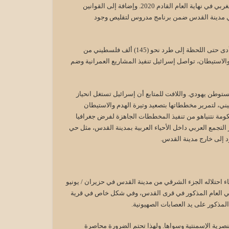
تتجاوز نسبتها (12) في المئة من إجمالي سكان مدينة القدس بقسميها الشرقي والغربي في نهاية العام القادم 2020. وإضافة إلى القوانين
في مدينة القدس ضمن برنامج مدروس لتقليص وجود
وفي هذا السياق يعتبر الجدار العازل من أهم النشاطات الاستيطانية في القدس، وأدى حتى اللحظة إلى طرد نحو (145) ألف فلسطيني من
والاستيطان، تواصل إسرائيل تنفيذ المشاريع العمرانية وضم
مستوطنين اليهود في الجزء الشرقي من القدس بنحو(200) ألف مستوطن يهودي. واللافت للمتابع أن إسرائيل تستغل انحياز
ني، لتمرير مخططاتها بتصعيد وتيرة الهدم والاستيطان
ومة نتنياهو من تنفيذ المخططات الجاهزة لفرض جغرافيا
التجمع العربي داخل الأحياء العربية بمدينة القدس، مثل حي
أن الجيش الإسرائيلي قد طرد (15) ألف مقدسي أثناء احتلاله الجزء الشرقي من مدينة القدس في حزيران / يونيو
ام 1948 بعد ارتكاب مجازر مروعة في العام المذكور في قرى القدس، وفي شكل خاص في قرية
لمذكور على يد العصابات الصهيونية.
صرية الإسمنتية وسواها. ولهذا تحتم الضرورة محاصرة