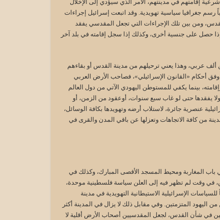
رعية إقامتهم في مدينتهم، الأمر الذي سيؤدي إلى الإخلال
اً رسم جغرافيا سياسية تهويدية. وقد اتبعت إسرائيل إجراءات
دس، ومن بين تلك الإجراءات التي تجعل المقدسي يفقد
ذا حصل على جنسية أخرى، وكذلك إذا سجل إقامته في بلد آخر
ن ألف عربي، وهذا يعني ترحيلهم من مدينة القدس أو بقاءهم
 وفق أحكام «القانون الإسرائيلي»، فصاحب الأرض العربي
مته، بينما يكفي للمستوطن اليهودي الآتي من دول العالم
لا يفقدها حتى لو غاب سبع سنوات، أوعقود من الزمن، أو
ية عنصرية جائرة، لاستلاب أرضه وتهويدها بكافة الوسائل،
ينة من كافة الاتجاهات وتعزلها عن باقي المدن والقرى في
في باب المغاربة ومحيط المسجد الأقصى المبارك، وكذلك في
دس، في وقت لم تظهر فيه إلى العلن سياسة فلسطينية موحدة،
للسياسات الإسرائيلية الاستيطانية التهويدية في مدينة
تا ألف مستوطن من اليهود المتزمتين. وفي مقابل ذلك لا يزال في المدينة أكثر
نين في شأن القدس، لجعل المقدسيين أصحاب الأرض أقلية لا