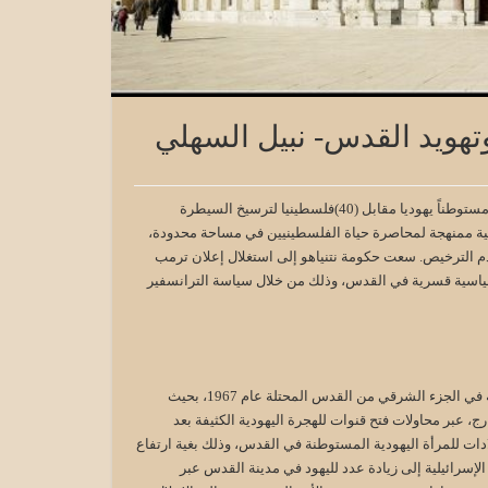
وتهويد القدس- نبيل السهلي
تسعى بلدية الاحتلال الإسرائيلي في القدس إلى تثبيت تفوق ديمغرافي بواقع (60) مستوطناً يهوديا مقابل (40)فلسطينيا لترسيخ السيطرة
يجية ممنهجة لمحاصرة حياة الفلسطينيين في مساحة محدودة،
دم الترخيص. سعت حكومة نتنياهو إلى استغلال إعلان ترمب
 سياسية قسرية في القدس، وذلك من خلال سياسة الترانسفير
من الناحية العملية وضعت مخططات إسرائيلية تستهدف جعل اليهود أكثرية ساحقة في الجزء الشرقي من القدس المحتلة عام 1967، بحيث
ج، عبر محاولات فتح قنوات للهجرة اليهودية الكثيفة بعد
لادات للمرأة اليهودية المستوطنة في القدس، وذلك بغية ارتفاع
سرائيلية إلى زيادة عدد لليهود في مدينة القدس عبر