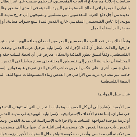
سياسات إجلائية مبرمجة إزاء العرب المقدسيين، لترحيلهم بصمت عنها عبر إبطال ش
بالتوازن الديموغرافي لصالح المستوطنين اليهود بالمدينة في المدى المنظور،وتالي
عديدة من أجل دفع العرب المقدسيين، من مسلمين ومسيحيين إلى خارج مدينة الق
هويته، إذا عاش الفلسطيني المقدسي خارج القدس لمدة سبع سنوات متتالية، أو إ
بغرض الدراسة أو العمل.
وتبعاً لذلك يقدر عدد العرب المقدسيين المعرضين لفقدان بطاقة الهوية بنحو ستي
خارجها. واللافت للنظر أن كافة الإجراءات الإسرائيلية لترحيل عرب القدس وضعت
الفلسطيني، وفقاً لنسق تطور الملكية والسكان معرض في أي لحظة لسلب حقه وإقا
المختلفة أن يعلن نية القدوم إلى فلسطين المحتلة حتى يصبح مواطنا في القدس، و
حمل جنسية أخرى، على عكس العربي صاحب الأرض الذي تفرض عليه قوانين إسرائيل
خاصة عبر مصادرة مزيد من الأراضي في القدس وبناء المستوطنات عليها لتلف المد
الضفة الفلسطينية.
غياب سبل المواجهة
من الأهمية الإشارة إلى أن كل الحفريات وعمليات التجريف التي لم تتوقف البتة 
حي سلوان، إنما تخدم الأهداف الإستراتيجية الإسرائيلية التهويدية في مدينة الق
أوعربية موحدة لمواجهة السياسات والإجراءات الإسرائيلية في مدينة القدس. وتبعاً 
القدس، بات بمدينة القدس (26) مستوطنة إسرائيلية يتركز فيها مئ
من ثلاثمئة ألف مقدسي. وأصدرت حكومة نتنياهو خلال السنوات الأخيرة رزمة قوا