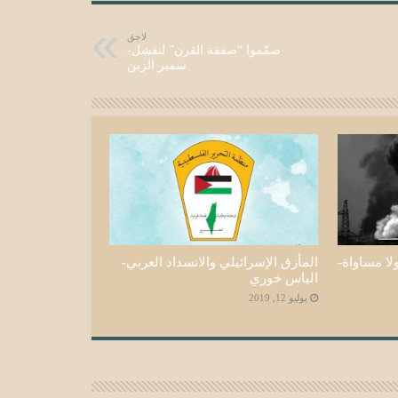
لاجق
صمّموا “صفقة القرن” لتفشل-
سمير الزبن
لا مساواة-
المأزق الإسرائيلي والانسداد العربي-
الياس خوري
يوليو 12, 2019