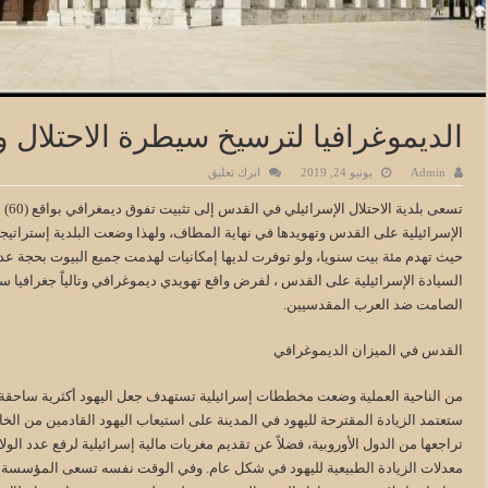
الديموغرافيا لترسيخ سيطرة الاحتلال 
Admin
يونيو 24, 2019
اترك تعليق
الإسرائيلية على القدس وتهويدها في نهاية المطاف، ولهذا وضعت البلدية إسترات
حيث تهدم مئة بيت سنويا، ولو توفرت لديها إمكانيات لهدمت جميع البيوت بحجة ع
السيادة الإسرائيلية على القدس ، لفرض واقع تهويدي ديموغرافي وتالياً جغرافيا
الصامت ضد العرب المقدسيين.
القدس في الميزان الديموغرافي
ستعتمد الزيادة المقترحة لليهود في المدينة على استيعاب اليهود القادمين من الخار
تراجعها من الدول الأوروبية، فضلاً عن تقديم مغريات مالية إسرائيلية لرفع عدد الو
معدلات الزيادة الطبيعية لليهود في شكل عام. وفي الوقت نفسه تسعى المؤسسة الإ