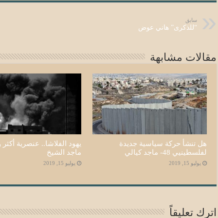
سابق
“للذكرى” هاني عوض
مقالات مشابهة
هل تنشأ حركة سياسية جديدة
يهود الفلاشا.. عنصرية أكثر و
لفلسطينيي 48- ماجد كيالي
ماجد الشيخ
يوليو 15, 2019
يوليو 15, 2019
اترك تعليقاً