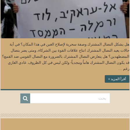
هل يشكل النضال المشترك وصفة سحرية لإصلاح الغبن في هذا المكان؟ في أية
حالات يعيد النضال المشترك انتاج علاقات القوة بين الشركاء، ومتى يضر بنضال
المضطهدين؟ هل يتعارض النضال المشترك بالضرورة مع النضال القومي ضد القمع؟
قد يكون النضال المشترك هاماُ ومجدياً- ولكن ليس في كل الظروف. غادي الغازي
رغم …
أقرأ المزيد »