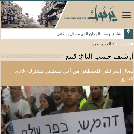
شارع لوبية .. المكان الذي ما زال يسكنني
الرئيسية
>
الوسم:
قمع
أرشيف حسب التاغ:
قمع
نضال إسرائيلي-فلسطيني من أجل مستقبل مشترك- غادي
الغازي