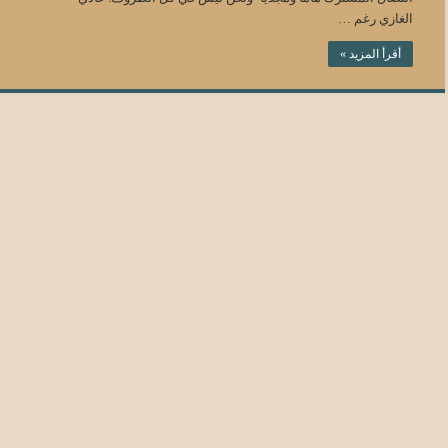
الغازي رغم …
أقرأ المزيد »