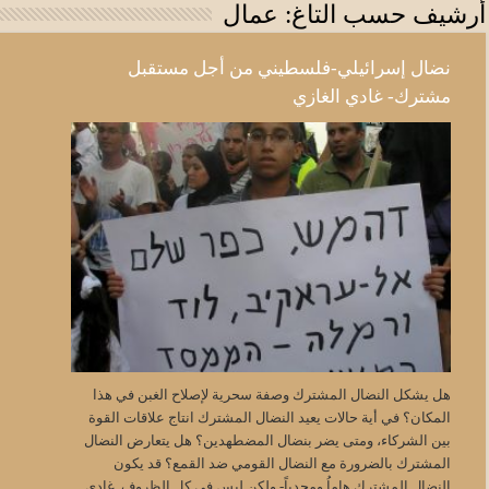
أرشيف حسب التاغ:
عمال
نضال إسرائيلي-فلسطيني من أجل مستقبل
مشترك- غادي الغازي
هل يشكل النضال المشترك وصفة سحرية لإصلاح الغبن في هذا
المكان؟ في أية حالات يعيد النضال المشترك انتاج علاقات القوة
بين الشركاء، ومتى يضر بنضال المضطهدين؟ هل يتعارض النضال
المشترك بالضرورة مع النضال القومي ضد القمع؟ قد يكون
النضال المشترك هاماُ ومجدياً- ولكن ليس في كل الظروف. غادي