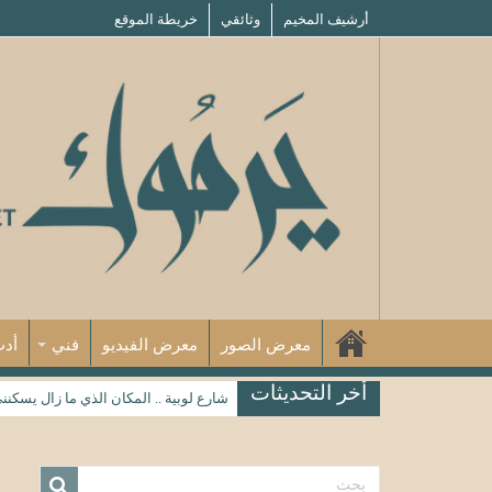
أرشيف المخيم
وثائقي
خريطة الموقع
معرض الصور
معرض الفيديو
فني
أد
أخر التحديثات
شارع لوبية .. المكان الذي ما زال يسكنن