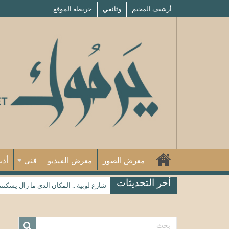
أرشيف المخيم
وثائقي
خريطة الموقع
معرض الصور
معرض الفيديو
فني
أد
أخر التحديثات
شارع لوبية .. المكان الذي ما زال يسكنن