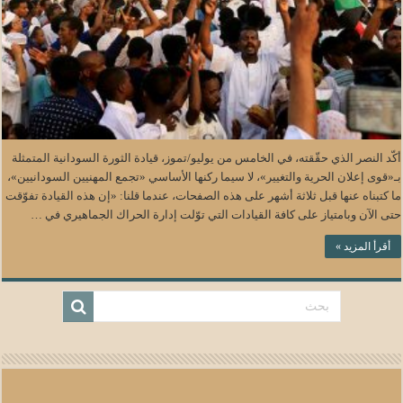
أكّد النصر الذي حقّقته، في الخامس من يوليو/تموز، قيادة الثورة السودانية المتمثلة
بـ«قوى إعلان الحرية والتغيير»، لا سيما ركنها الأساسي «تجمع المهنيين السودانيين»،
ما كتبناه عنها قبل ثلاثة أشهر على هذه الصفحات، عندما قلنا: «إن هذه القيادة تفوّقت
حتى الآن وبامتياز على كافة القيادات التي توّلت إدارة الحراك الجماهيري في …
أقرأ المزيد »