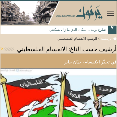
شارع لوبية .. المكان الذي ما زال يسكنني
الرئيسية
>
الوسم:
الانقسام الفلسطيني
أرشيف حسب التاغ:
الانقسام الفلسطيني
في تجذّر الانقسام- حيّان جابر