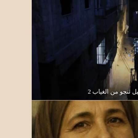
ل ننجو من الغياب 2
ي أحمد ديب منصور (أبوحازم )