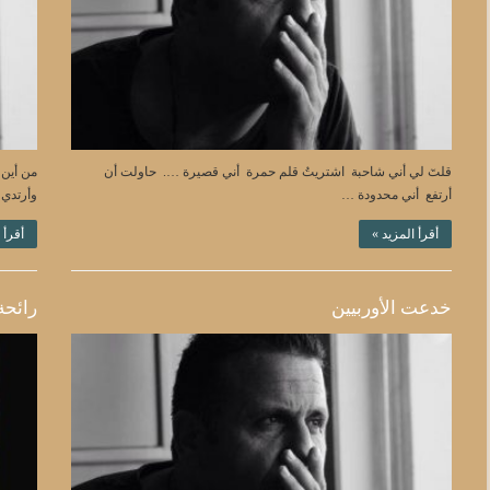
قلتٓ لي أني شاحبة اشتريتُ قلم حمرة أني قصيرة …. حاولت أن
من أين
أرتفع أني محدودة …
وأرتدي 
أقرأ المزيد »
أقرأ 
خدعت الأوربيين
رائحة