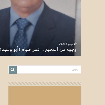
يونيو 5, 2026
يونيو 4, 2026
الكابتن إبراهيم مصطفى دراجي
وجوه من المخيم .. عمر صيام (أبو وسيم)