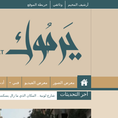
أرشيف المخيم
وثائقي
خريطة الموقع
معرض الصور
معرض الفيديو
فني
أد
أخر التحديثات
شارع لوبية .. المكان الذي ما زال يسكنن