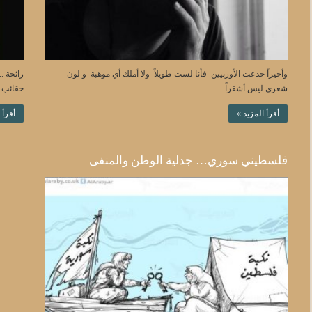
وأخيراً خدعت الأوربيين فأنا لست طويلاً ولا أملك أي موهبة و لون
رائحة .
شعري ليس أشقراً …
حقائب 
أقرأ المزيد »
أقرأ 
فلسطيني سوري… جدلية الوطن والمنفى