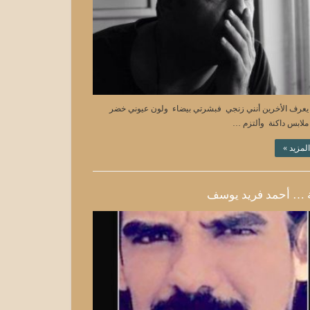
 يعرف الأخرين أنني زنجي فبشرتي بيضاء ولون عيوني خضر
ملابس داكنة وألتزم …
المزيد »
 … أحمد فريد يوسف