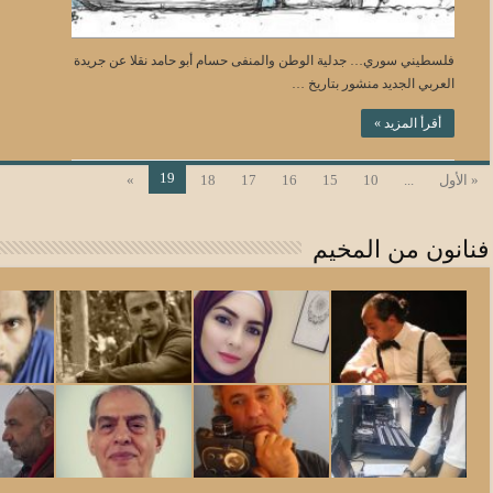
فلسطيني سوري… جدلية الوطن والمنفى حسام أبو حامد نقلا عن جريدة
العربي الجديد منشور بتاريخ …
أقرأ المزيد »
19
« الأول
...
10
15
16
17
18
»
فنانون من المخيم