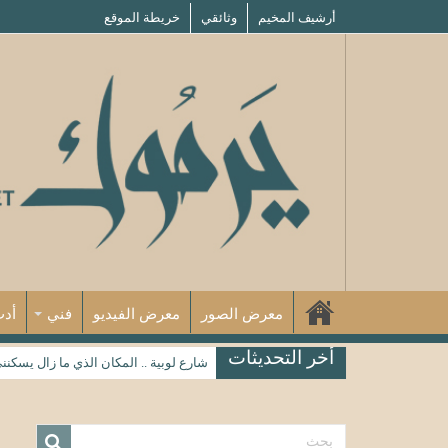
أرشيف المخيم
وثائقي
خريطة الموقع
معرض الصور
معرض الفيديو
فني
أد
أخر التحديثات
شارع لوبية .. المكان الذي ما زال يسكنن