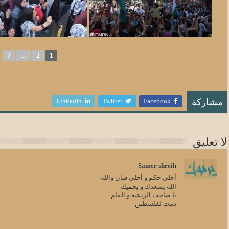
►
7
...
2
1
LinkedIn
Twitter
Facebook
مشاركة
لا تعليق
Samer shreih
أحلى حكم و أحلى فنان والله
الله يسعدك و يحميك
يا صاحب الريشة و القلم
دمت لفلسطين