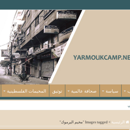
ب
سياسة
صحافة عالمية
توثيق
المخيمات الفلسطينية
ي
الرئيسية
>
Images tagged "مخيم اليرموك"