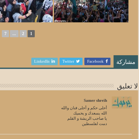
►
7
...
2
1
LinkedIn
Twitter
Facebook
مشاركة
لا تعليق
Samer shreih
أحلى حكم و أحلى فنان والله
الله يسعدك و يحميك
يا صاحب الريشة و القلم
دمت لفلسطين