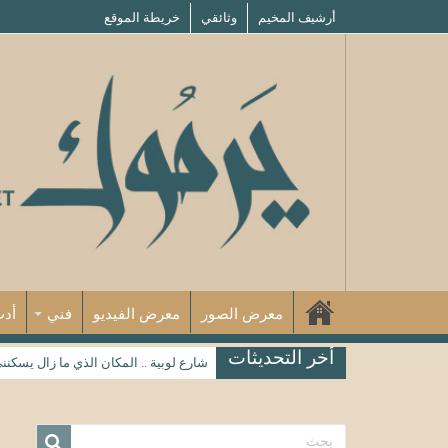
أرشيف المخيم
وثائقي
خريطة الموقع
معرض الصور
معرض الفيديو
فني
أد
أخر التحديثات
شارع لوبية .. المكان الذي ما زال يسكنن