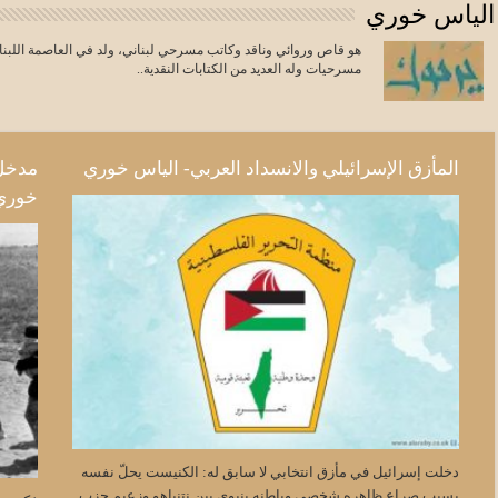
الياس خوري
هو قاص وروائي وناقد وكاتب مسرحي لبناني، ولد في العاصمة اللبنا
مسرحيات وله العديد من الكتابات النقدية..
المأزق الإسرائيلي والانسداد العربي- الياس خوري
مدخل 
خوري
دخلت إسرائيل في مأزق انتخابي لا سابق له: الكنيست يحلّ نفسه
بسبب صراع ظاهره شخصي وباطنه بنيوي بين نتنياهو وزعيم حزب