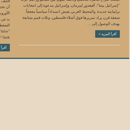
فكيف ع
“إسرائيل بيتنا”، أفيغدور ليبرمان، وإسرائيل مدعوة إلى انتخابات
أن تخت
برلمانية جديدة. والمحيط العربي يعيش انسداداً سياسياً مفجعاً:
الأوروب
صفقة قرن يراد تمريرها فوق أشلاء فلسطين، وثلاث قمم متتابعة
يد مَن
بهدف الوصول إلى …
false”
أقرأ المزيد »
”dark”]
أقرأ 