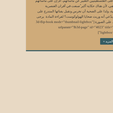
لى الفلسطينيين التعبير عن مأساتهم، أم إن على مأساتهم
في، لأن هناك حكاية أكبر ُصنعت في أفران العنصرية
ية، ولذا على الضحية أن تخرس وتقبل بفنائها المتدرج على
 يدّعي أنه وريث ضحايا الهولوكوست؟ لقراءة المادة يرجى
الضغط على الصورة [3d-flip-book mode=”thumbnail-lightbox”
urlparam=”fb3d-page” id=”4023″ title=”
lightbox=
المزيد »