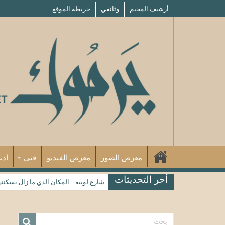
أرشيف المخيم
وثائقي
خريطة الموقع
معرض الصور
معرض الفيديو
فني
أد
أخر التحديثات
شارع لوبية .. المكان الذي ما زال يسكنن